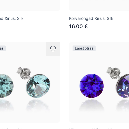
 Xirius, Silk
Kõrvarõngad Xirius, Silk
16.00 €
sas
Laost otsas