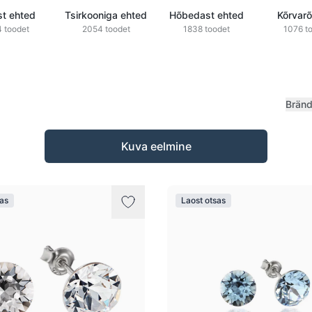
st ehted
Tsirkooniga ehted
Hõbedast ehted
Kõrvar
 toodet
2054 toodet
1838 toodet
1076 t
Brän
Kuva eelmine
sas
Laost otsas