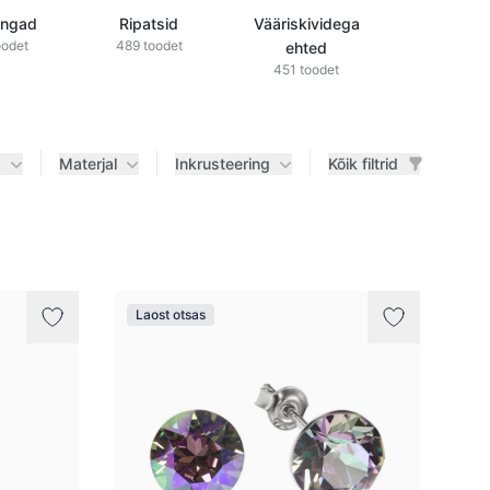
õngad
Ripatsid
Vääriskividega
Teemantid
oodet
489 toodet
ehted
ehted
451 toodet
433 tood
d
Materjal
Inkrusteering
Kõik filtrid
Laost otsas