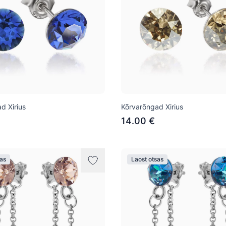
d Xirius
Kõrvarõngad Xirius
14.00 €
sas
Laost otsas