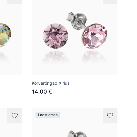
Kõrvarõngad Xirius
14.00 €
Laost otsas