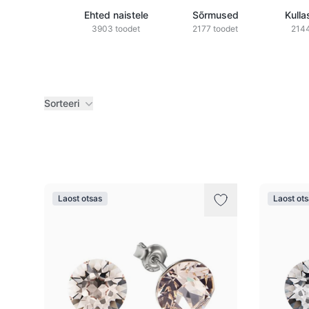
Ehted naistele
Sõrmused
Kulla
3903 toodet
2177 toodet
2144
Sorteeri
Tooted
Laost otsas
Laost ot