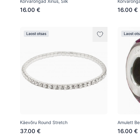
Kõrvarõngad Xirius, Silk
Kõrvarõngad
16.00 €
16.00 €
Laost otsas
Laost ot
Käevõru Round Stretch
Amulett Be
37.00 €
16.00 €