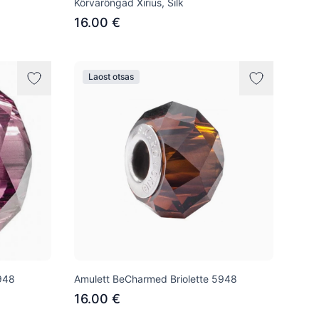
Kõrvarõngad Xirius, Silk
16.00 €
Laost otsas
948
Amulett BeCharmed Briolette 5948
16.00 €