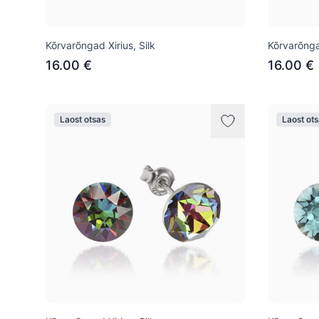
Kõrvarõngad Xirius, Silk
Kõrvarõngad
16.00 €
16.00 €
Laost otsas
Laost ot