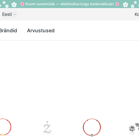
🌸 Kuum suvemüük — allahindlus kogu tootevalikule! 🌸
Eesti
K
Brändid
Arvustused