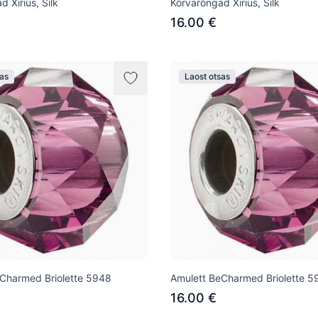
 Xirius, Silk
Kõrvarõngad Xirius, Silk
16.00 €
sas
Laost otsas
Charmed Briolette 5948
Amulett BeCharmed Briolette 5
16.00 €