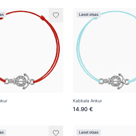
sas
Laost otsas
nkur
Кabbala Ankur
14.90 €
sas
Laost otsas