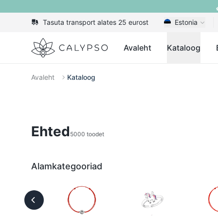
Tasuta transport alates 25 eurost
Estonia
Calypso
Avaleht
Kataloog
Avaleht
Kataloog
Ehted
5000 toodet
Alamkategooriad