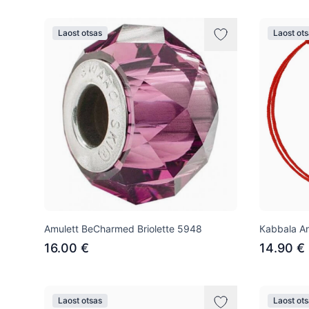
Laost otsas
Laost ot
Amulett BeCharmed Briolette 5948
Кabbala A
16.00 €
14.90 €
Laost otsas
Laost ot