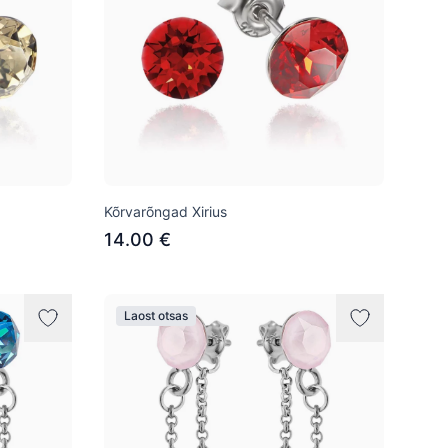
Kõrvarõngad Xirius
14.00 €
Laost otsas