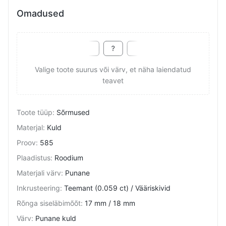
Omadused
Valige toote suurus või värv, et näha laiendatud
teavet
Toote tüüp
:
Sõrmused
Materjal
:
Kuld
Proov
:
585
Plaadistus
:
Roodium
Materjali värv
:
Punane
Inkrusteering
:
Teemant (0.059 ct) / Vääriskivid
Rõnga siseläbimõõt
:
17 mm / 18 mm
Värv
:
Punane kuld