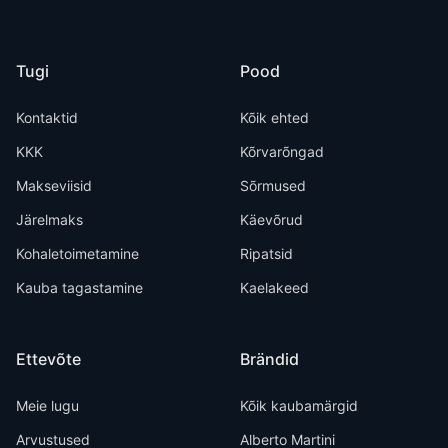
Tugi
Pood
Kontaktid
Kõik ehted
KKK
Kõrvarõngad
Makseviisid
Sõrmused
Järelmaks
Käevõrud
Kohaletoimetamine
Ripatsid
Kauba tagastamine
Kaelakeed
Ettevõte
Brändid
Meie lugu
Kõik kaubamärgid
Arvustused
Alberto Martini