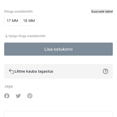
Rõnga siseläbimõõt
Suuruste tabel
Rõnga siseläbimõõt
17 MM
18 MM
Valige rõnga siseläbimõõt
Lisa ostukorvi
Lihtne kauba tagastus
Jaga
Share on Facebook
Share on Twitter
Share on Pinterest