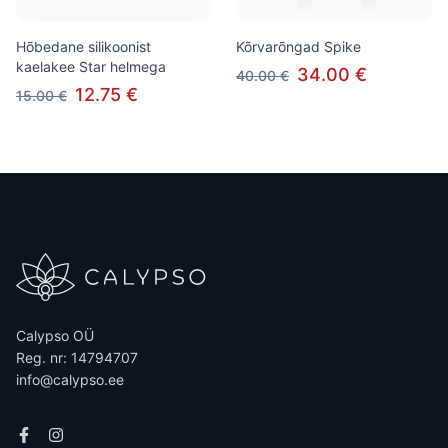
Hõbedane silikoonist
Kõrvarõngad Spike
kaelakee Star helmega
34.00 €
40.00 €
12.75 €
15.00 €
Calypso OÜ
Reg. nr: 14794707
info@calypso.ee