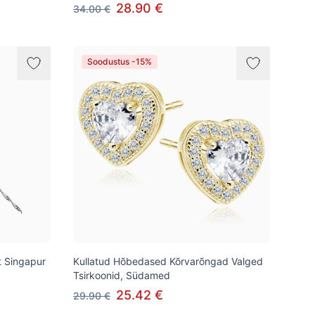
28.90 €
34.00 €
Soodustus -15%
 Singapur
Kullatud Hõbedased Kõrvarõngad Valged
Tsirkoonid, Südamed
25.42 €
29.90 €