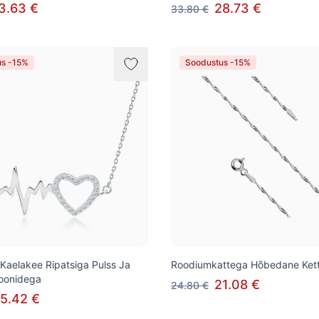
3.63 €
28.73 €
33.80 €
us -15%
Soodustus -15%
aelakee Ripatsiga Pulss Ja
Roodiumkattega Hõbedane Kett
koonidega
21.08 €
24.80 €
5.42 €