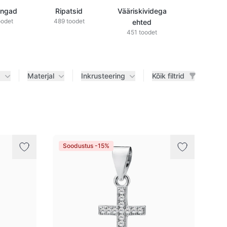
õngad
Ripatsid
Vääriskividega
Teemantid
oodet
489 toodet
ehted
ehted
451 toodet
433 tood
d
Materjal
Inkrusteering
Kõik filtrid
Soodustus -15%