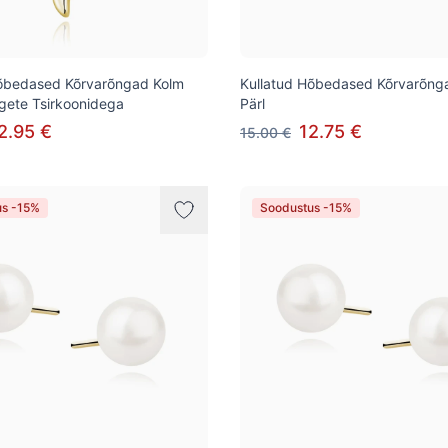
Hõbedased Kõrvarõngad Kolm
Kullatud Hõbedased Kõrvarõnga
gete Tsirkoonidega
Pärl
2.95 €
12.75 €
15.00 €
us -15%
Soodustus -15%