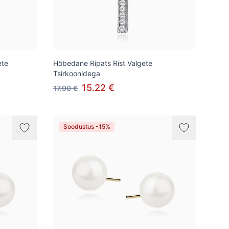
ete
Hõbedane Ripats Rist Valgete
Tsirkoonidega
15.22 €
17.90 €
Soodustus -15%