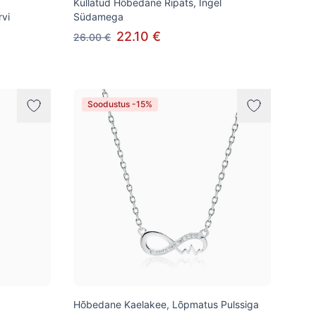
Kullatud Hõbedane Ripats, Ingel
vi
Südamega
22.10 €
26.00 €
Soodustus -15%
Hõbedane Kaelakee, Lõpmatus Pulssiga