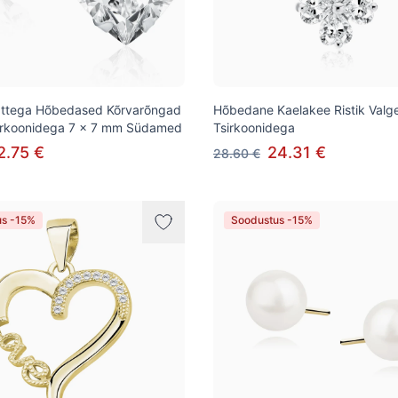
ttega Hõbedased Kõrvarõngad
Hõbedane Kaelakee Ristik Valg
sirkoonidega 7 x 7 mm Südamed
Tsirkoonidega
2.75 €
24.31 €
28.60 €
us -15%
Soodustus -15%