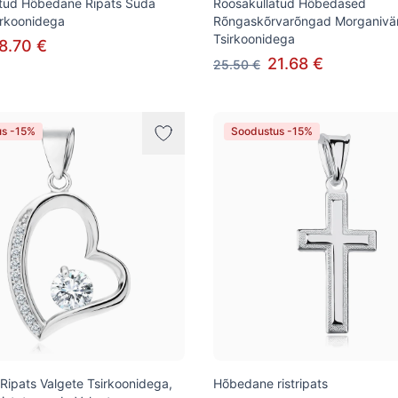
atud Hõbedane Ripats Süda
Roosakullatud Hõbedased
irkoonidega
Rõngaskõrvarõngad Morganivär
Tsirkoonidega
8.70 €
21.68 €
25.50 €
us -15%
Soodustus -15%
ipats Valgete Tsirkoonidega,
Hõbedane ristripats