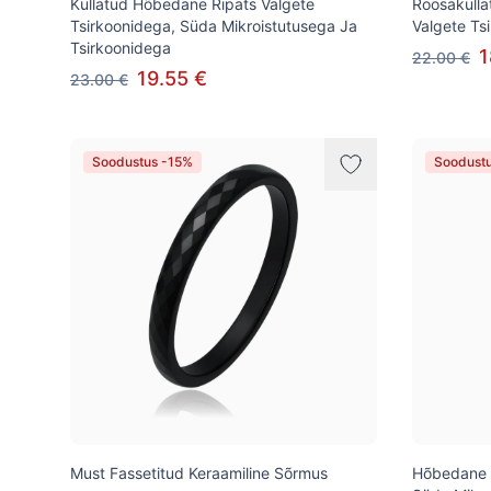
Kullatud Hõbedane Ripats Valgete
Roosakull
Tsirkoonidega, Süda Mikroistutusega Ja
Valgete Ts
Tsirkoonidega
1
22.00 €
19.55 €
23.00 €
Soodustus -15%
Soodust
Must Fassetitud Keraamiline Sõrmus
Hõbedane R