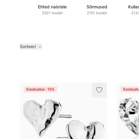
Ehted naistele
Sõrmused
Kulla
3921 toodet
2191 toodet
2147
Sorteeri
Tooted
Soodustus -15%
Soodust