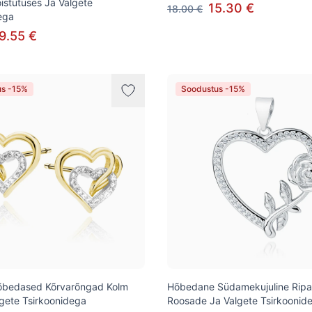
istutuses Ja Valgete
15.30 €
18.00 €
ega
9.55 €
us -15%
Soodustus -15%
Hõbedased Kõrvarõngad Kolm
Hõbedane Südamekujuline Ripa
gete Tsirkoonidega
Roosade Ja Valgete Tsirkoonid