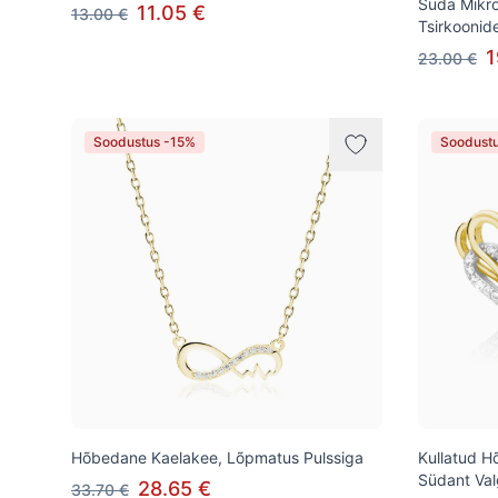
Süda Mikro
11.05 €
13.00 €
Tsirkoonid
1
23.00 €
Soodustus -15%
Soodust
Hõbedane Kaelakee, Lõpmatus Pulssiga
Kullatud 
Südant Val
28.65 €
33.70 €