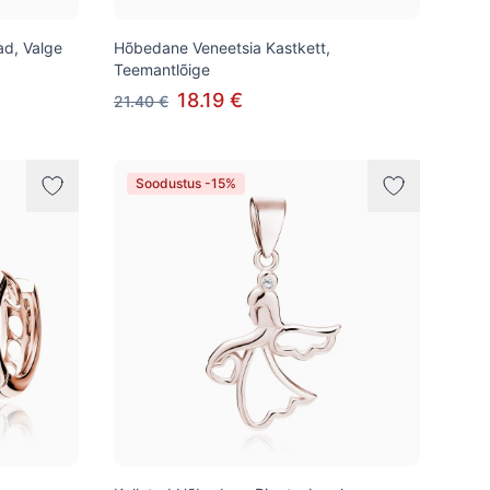
d, Valge
Hõbedane Veneetsia Kastkett,
Teemantlõige
18.19 €
21.40 €
Soodustus -15%