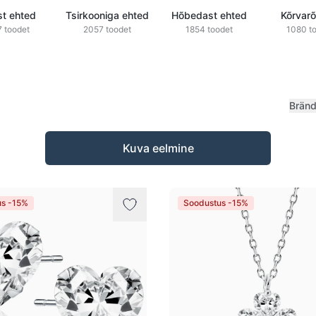
st ehted
Tsirkooniga ehted
Hõbedast ehted
Kõrvar
 toodet
2057 toodet
1854 toodet
1080 t
Brän
Kuva eelmine
us -15%
Soodustus -15%