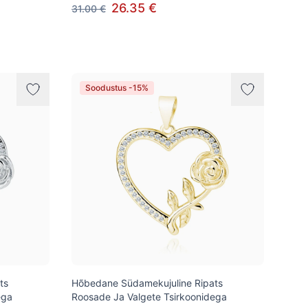
26.35 €
31.00 €
Soodustus -15%
ts
Hõbedane Südamekujuline Ripats
ega
Roosade Ja Valgete Tsirkoonidega