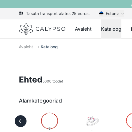
Tasuta transport alates 25 eurost
Estonia
Calypso
Avaleht
Kataloog
Avaleht
Kataloog
Ehted
5000 toodet
Alamkategooriad