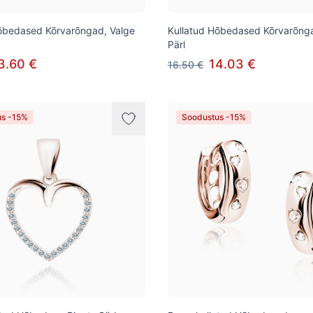
õbedased Kõrvarõngad, Valge
Kullatud Hõbedased Kõrvarõnga
Pärl
3.60 €
14.03 €
16.50 €
us -15%
Soodustus -15%