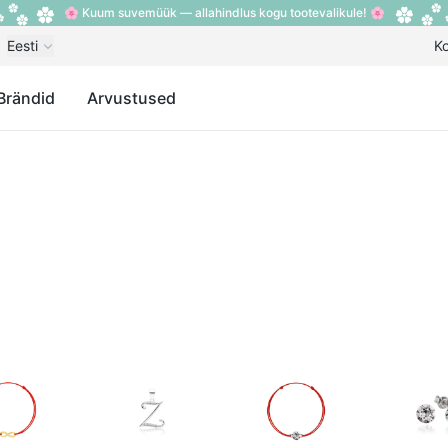
🌸 Kuum suvemüük — allahindlus kogu tootevalikule! 🌸
Eesti
K
Brändid
Arvustused