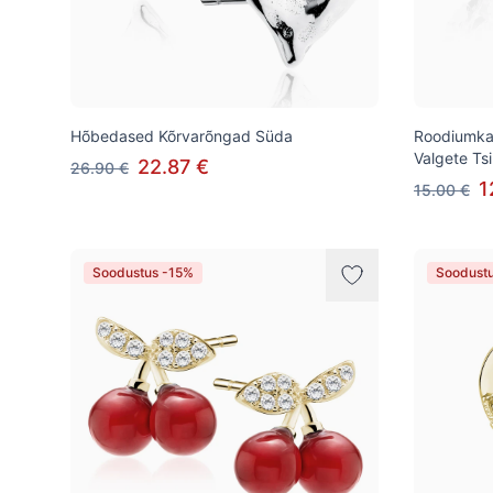
Hõbedased Kõrvarõngad Süda
Roodiumka
Valgete T
22.87 €
26.90 €
1
15.00 €
Soodustus -15%
Soodust