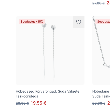
2
27.80 €
Soodustus -15%
Soodust
Hõbedased Kõrvarõngad, Süda Valgete
Hõbedane K
Tsirkoonidega
Süda Tsir
19.55 €
2
23.00 €
29.90 €