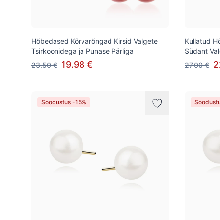
Hõbedased Kõrvarõngad Kirsid Valgete
Kullatud 
Tsirkoonidega ja Punase Pärliga
Südant Val
19.98 €
2
23.50 €
27.00 €
Soodustus -15%
Soodust