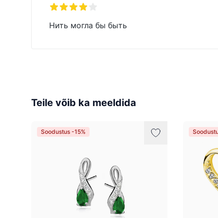
4 tärni 5-st
Нить могла бы быть
Teile võib ka meeldida
Soodustus -15%
Soodust