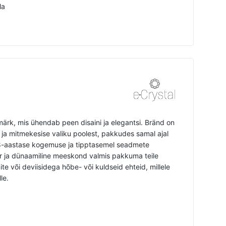
la
ärk, mis ühendab peen disaini ja elegantsi. Bränd on
 ja mitmekesise valiku poolest, pakkudes samal ajal
 8-aastase kogemuse ja tipptasemel seadmete
 ja dünaamiline meeskond valmis pakkuma teile
e või deviisidega hõbe- või kuldseid ehteid, millele
le.