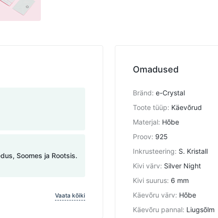
Omadused
Bränd
:
e-Crystal
Toote tüüp
:
Käevõrud
Materjal
:
Hõbe
Proov
:
925
Inkrusteering
:
S. Kristall
edus, Soomes ja Rootsis.
Kivi värv
:
Silver Night
Kivi suurus
:
6 mm
Käevõru värv
:
Hõbe
Vaata kõiki
Käevõru pannal
:
Liugsõlm