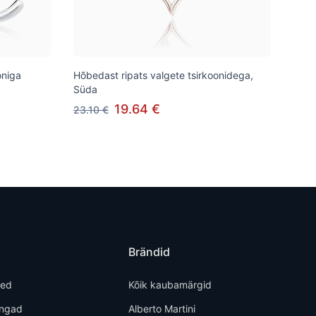
oniga
Hõbedast ripats valgete tsirkoonidega,
Süda
19.64 €
23.10 €
Brändid
ted
Kõik kaubamärgid
õngad
Alberto Martini