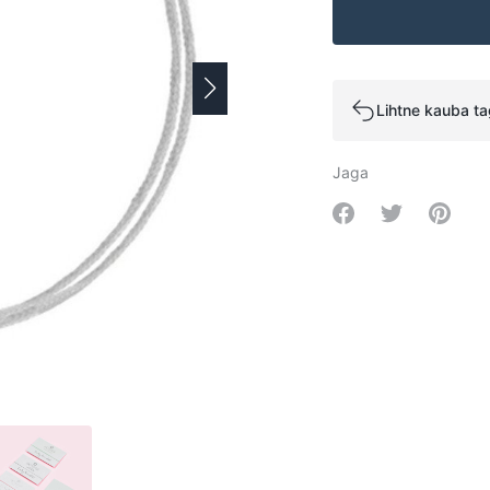
Lihtne kauba t
Jaga
Share on Facebo
Share on Tw
Share 