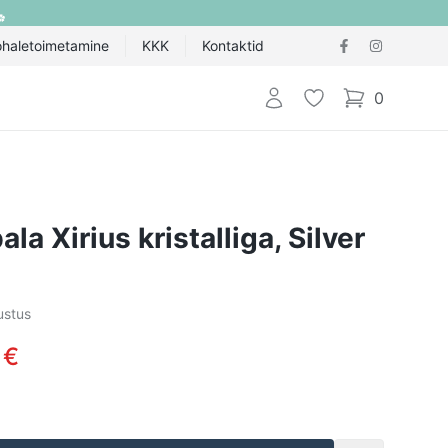
ohaletoimetamine
KKK
Kontaktid
Logi sisse
Lemmik
0
items in cart,
a Xirius kristalliga, Silver
ustus
 €