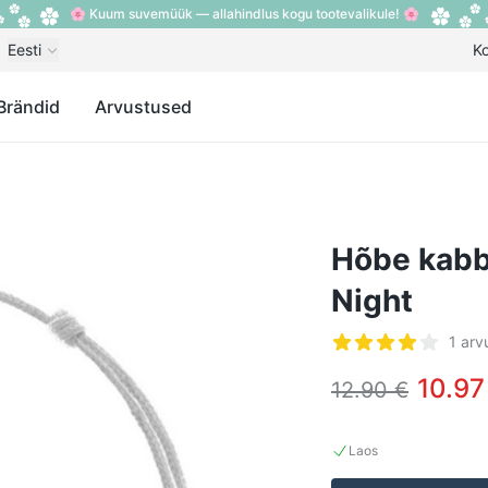
🌸 Kuum suvemüük — allahindlus kogu tootevalikule! 🌸
Eesti
K
Brändid
Arvustused
Hõbe kabbal
Night
Arvustused
1 arv
4 tärni 5-st
10.97
12.90 €
Laos