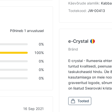
Käevõrude alamliik
:
Kabba
Tootekood
:
JW-00413
Põhineb 1 arvustusel
e-Crystal
0%
Bränd
100%
E-crystal - Rumeenia ehtem
0%
tuntud kvaliteedi, peenuse
0%
taskukohaseid hindu. Üle
kasutamisega on meie noor
0%
graveeritud logode, sõnumit
on lisatud Swarovski kristal
Tooted
16 Sep 2021