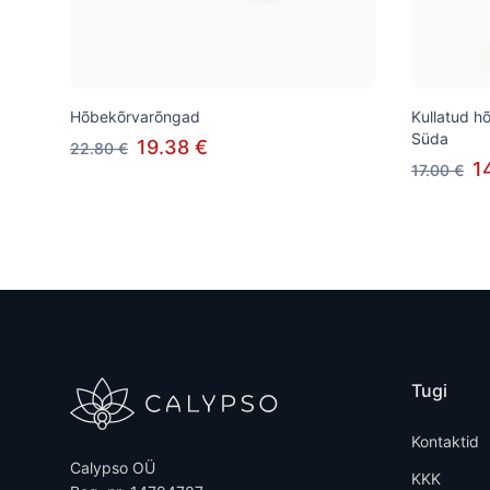
Hõbekõrvarõngad
Kullatud h
Süda
19.38 €
22.80 €
1
17.00 €
Tugi
Kontaktid
Calypso OÜ
KKK