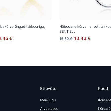
õbekõrvarõngad tsirkooniga,
Hõbedane kõrvamansett tsirko
SENTIELL
4.45 €
13.43 €
15.80 €
Ettevõte
Pood
Meie lugu
Kõik eh
Arvustused
Kõrvar