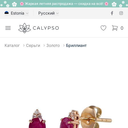
🌸 Жаркая летняя распродажа — скидка на всё! 🌸
Estonia
Русский
Calypso
Open menu
Избранное
0
items i
Каталог
Серьги
Золото
Бриллиант