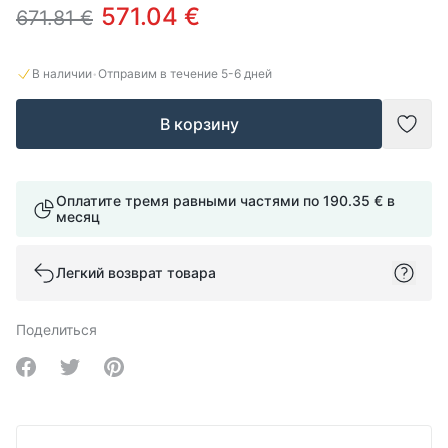
571.04 €
671.81 €
·
В наличии
Отправим в течение
5-6
дней
В корзину
Доба
Оплатите тремя равными частями по
190.35 €
в
месяц
Легкий возврат товара
Поделиться
Share on Facebook
Share on Twitter
Share on Pinterest