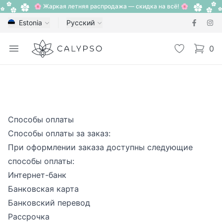
🌸 Жаркая летняя распродажа — скидка на всё! 🌸
Estonia
Русский
Calypso
Open menu
Избранное
0
items i
Способы оплаты
Способы оплаты за заказ:
При оформлении заказа доступны следующие
способы оплаты:
Интернет-банк
Банковская карта
Банковский перевод
Рассрочка