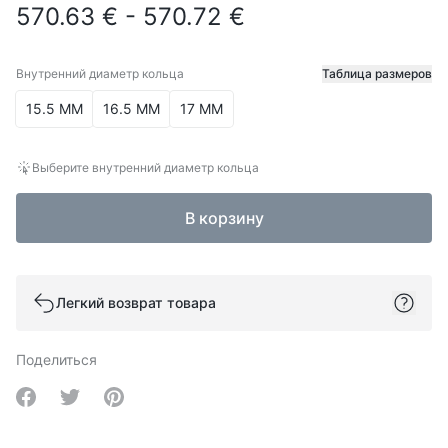
570.63 € - 570.72 €
Внутренний диаметр кольца
Таблица размеров
Внутренний диаметр кольца
15.5 ММ
16.5 ММ
17 ММ
Выберите внутренний диаметр кольца
В корзину
Легкий возврат товара
Поделиться
Share on Facebook
Share on Twitter
Share on Pinterest