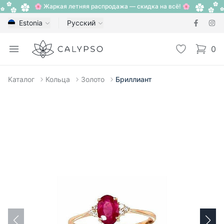
🌸 Жаркая летняя распродажа — скидка на всё! 🌸
Estonia
Русский
Calypso
Open menu
Избранное
0
items i
Каталог
Кольца
Золото
Бриллиант