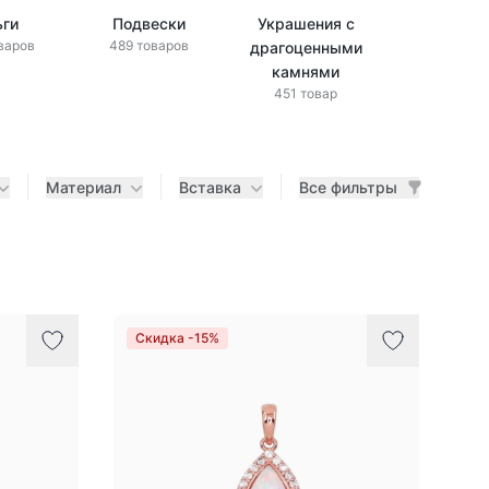
ьги
Подвески
Украшения с
Украшени
варов
489 товаров
драгоценными
бриллиан
433 това
камнями
451 товар
Материал
Вставка
Все фильтры
Скидка -15%