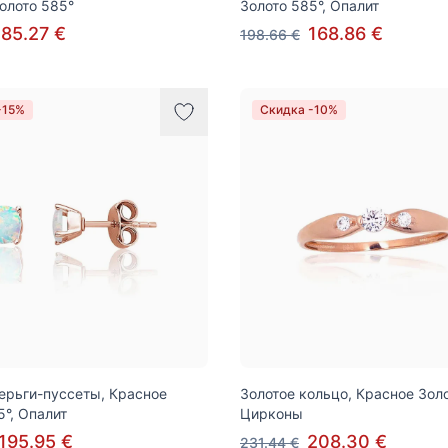
олото 585°
Золото 585°, Опалит
185.27 €
168.86 €
198.66 €
-15%
Скидка -10%
ерьги-пуссеты, Красное
Золотое кольцо, Красное Золо
5°, Опалит
Цирконы
195.95 €
208.30 €
231.44 €