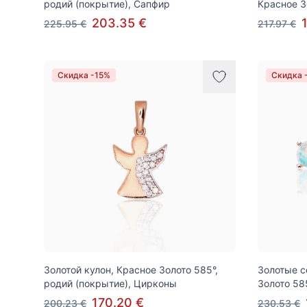
родий (покрытие), Сапфир
Красное З
203.35 €
225.95 €
217.97 €
Скидка -15%
Скидка 
Золотой кулон, Красное Золото 585°,
Золотые с
родий (покрытие), Цирконы
Золото 58
170.20 €
200.23 €
230.53 €