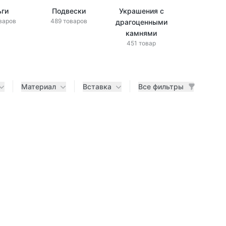
ьги
Подвески
Украшения с
Украшени
варов
489 товаров
драгоценными
бриллиан
433 това
камнями
451 товар
Материал
Вставка
Все фильтры