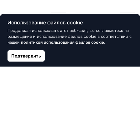
Нет в наличии
Нет в наличии
Использование файлов cookie
Продолжая использовать этот веб-сайт, вы соглашаетесь на
размещение и использование файлов cookie в соответствии с
нашей
политикой использования файлов cookie
.
Подтвердить
Золотой пирсинг в губу,
Золотой кулон, Красное
Желтое Золото 585°
Золото 585°, Цирконы
75.17 €
81.54 €
88.43 €
95.93 €
Нет в наличии
Нет в наличии