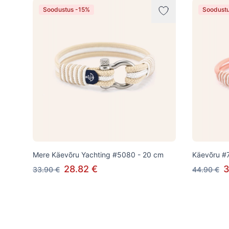
Soodustus -15%
Soodust
Mere Käevõru Yachting #5080 - 20 cm
Käevõru #
28.82 €
3
33.90 €
44.90 €