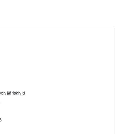
olvääriskivid
m
6