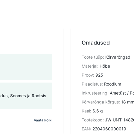
Omadused
Toote tüüp
:
Kõrvarõngad
Materjal
:
Hõbe
Proov
:
925
Plaadistus
:
Roodium
Inkrusteering
:
Ametüst / Po
edus, Soomes ja Rootsis.
Kõrvarõnga kõrgus
:
18 m
Kaal
:
6.6 g
Tootekood
:
JW-UNT-1482
Vaata kõiki
EAN
:
2204060000019