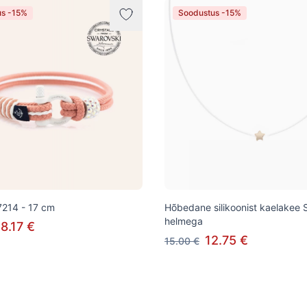
us -15%
Soodustus -15%
7214 - 17 cm
Hõbedane silikoonist kaelakee 
helmega
8.17 €
12.75 €
15.00 €