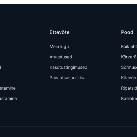
Ettevõte
Pood
Meie lugu
Kõik eh
Arvustused
Kõrvar
d
Kasutustingimused
Sõrmus
Privaatsuspoliitika
Käevõr
metamine
Ripatsi
astamine
Kaelak