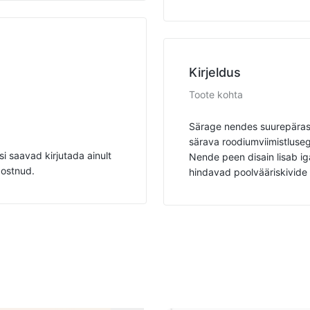
Kirjeldus
Toote kohta
Särage nendes suurepäras
särava roodiumviimistlusega
i saavad kirjutada ainult
Nende peen disain lisab iga
 ostnud.
hindavad poolvääriskivide