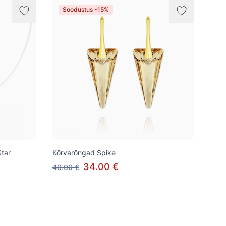
Soodustus -15%
Star
Kõrvarõngad Spike
34.00 €
40.00 €