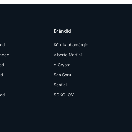
Brändid
ted
Kõik kaubamärgid
õngad
Alberto Martini
ed
e-Crystal
ud
San Saru
d
Sentiell
eed
SOKOLOV