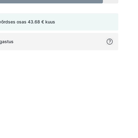
võrdses osas
43.68 €
kuus
agastus
ok
itter
on Pinterest