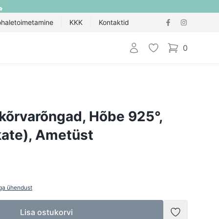
ohaletoimetamine
KKK
Kontaktid
Logi sisse
Lemmik
0
items in cart,
kõrvarõngad, Hõbe 925°,
kate), Ametüst
ga ühendust
Lisa ostukorvi
Lisada soov