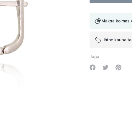
Maksa kolmes 
Lihtne kauba t
Jaga
Share on Facebo
Share on Tw
Share 