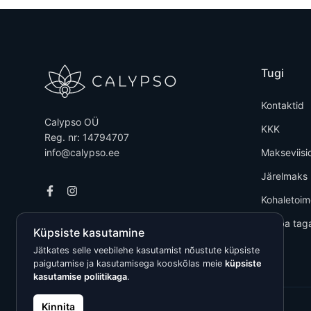
Tugi
Kontaktid
Calypso OÜ
KKK
Reg. nr: 14794707
info@calypso.ee
Makseviisi
Järelmaks
Kohaletoi
Kauba tag
Küpsiste kasutamine
Jätkates selle veebilehe kasutamist nõustute küpsiste
paigutamise ja kasutamisega kooskõlas meie
küpsiste
kasutamise poliitikaga
.
Kinnita