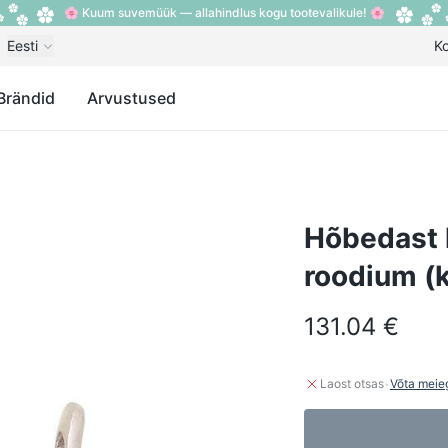
🌸 Kuum suvemüük — allahindlus kogu tootevalikule! 🌸
Eesti
K
Brändid
Arvustused
Hõbedast 
roodium (
131.04 €
·
Laost otsas
Võta meie