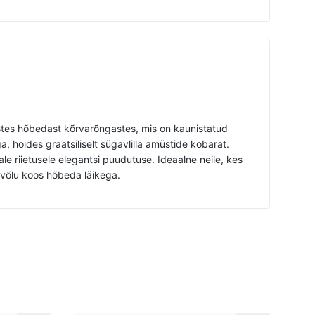
tes hõbedast kõrvarõngastes, mis on kaunistatud
, hoides graatsiliselt sügavlilla amüstide kobarat.
le riietusele elegantsi puudutuse. Ideaalne neile, kes
 võlu koos hõbeda läikega.