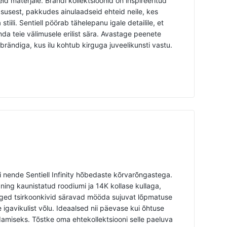
id materjale. Brändi kollektsioonid on inspireeritud
gsusest, pakkudes ainulaadseid ehteid neile, kes
stiili. Sentiell pöörab tähelepanu igale detailile, et
nda teie välimusele erilist sära. Avastage peenete
 brändiga, kus ilu kohtub kirguga juveelikunsti vastu.
i nende Sentiell Infinity hõbedaste kõrvarõngastega.
ing kaunistatud roodiumi ja 14K kollase kullaga,
alged tsirkoonkivid säravad mööda sujuvat lõpmatuse
le igavikulist võlu. Ideaalsed nii päevase kui õhtuse
ndamiseks. Tõstke oma ehtekollektsiooni selle paeluva