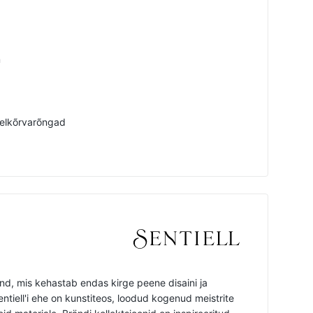
m
elkõrvarõngad
änd, mis kehastab endas kirge peene disaini ja
ntiell'i ehe on kunstiteos, loodud kogenud meistrite