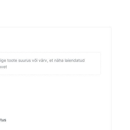
lige toote suurus või värv, et näha laiendatud
avet
atus