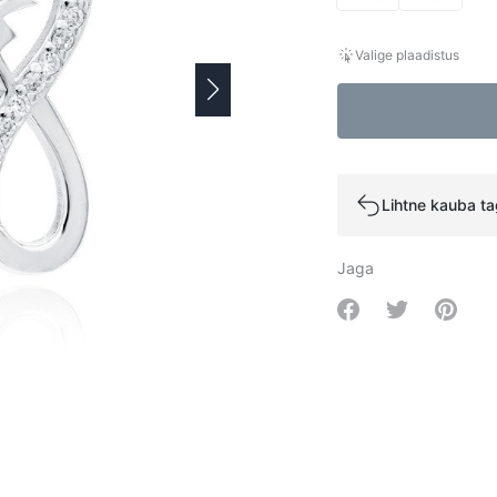
Valige plaadistus
Lihtne kauba t
Jaga
Share on Facebo
Share on Tw
Share 