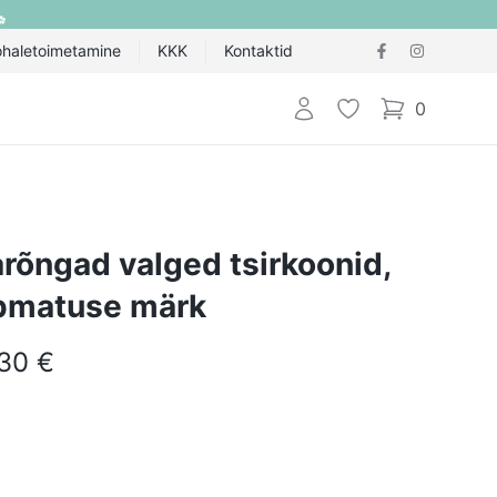
ohaletoimetamine
KKK
Kontaktid
Logi sisse
Lemmik
0
items in cart,
rõngad valged tsirkoonid,
õpmatuse märk
.30 €