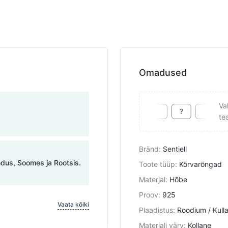
Omadused
Va
te
Bränd
:
Sentiell
edus, Soomes ja Rootsis.
Toote tüüp
:
Kõrvarõngad
Materjal
:
Hõbe
Proov
:
925
Vaata kõiki
Plaadistus
:
Roodium / Kull
Materjali värv
:
Kollane