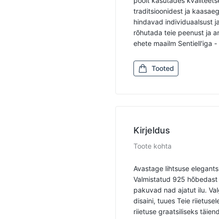
poolt kasutades kvaliteetse
traditsioonidest ja kaasae
hindavad individuaalsust ja 
rõhutada teie peenust ja a
ehete maailm Sentiell'iga -
Tooted
Kirjeldus
Toote kohta
Avastage lihtsuse elegants
Valmistatud 925 hõbedast n
pakuvad nad ajatut ilu. V
disaini, tuues Teie riietuse
riietuse graatsiliseks täie