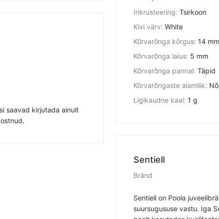
Inkrusteering
:
Tsirkoon
Kivi värv
:
White
Kõrvarõnga kõrgus
:
14 m
Kõrvarõnga laius
:
5 mm
Kõrvarõnga pannal
:
Täpid
Kõrvarõngaste alamliik
:
Nõ
Ligikaudne kaal
:
1 g
i saavad kirjutada ainult
 ostnud.
Sentiell
Bränd
Sentiell on Poola juveelibr
suursugususe vastu. Iga Se