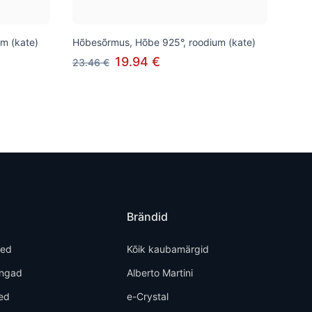
m (kate)
Hõbesõrmus, Hõbe 925°, roodium (kate)
19.94 €
23.46 €
Brändid
ted
Kõik kaubamärgid
õngad
Alberto Martini
ed
e-Crystal