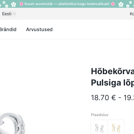
🌸 Kuum suvemüük — allahindlus kogu tootevalikule! 🌸
Eesti
K
Brändid
Arvustused
Hõbekõrva
Pulsiga l
18.70 € - 19
Plaadistus
Plaadistus