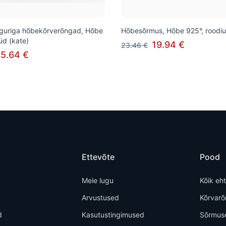
sulguriga hõbekõrverõngad, Hõbe
Hõbesõrmus, Hõbe 925°, roodiu
üd (kate)
19.94 €
23.46 €
5.64 €
Ettevõte
Pood
Meie lugu
Kõik eh
Arvustused
Kõrvar
d
Kasutustingimused
Sõrmus