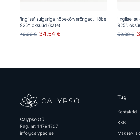
'Inglise' sulguriga hõbekõrverõngad, Hõbe
'Inglise' 
925°, oksüüd (kate)
925°, oksü
34.54 €
3
49.33 €
50.92 €
Tugi
Kontaktid
Calypso OÜ
KKK
Reg. nr: 14794707
info@calypso.ee
Makseviisi