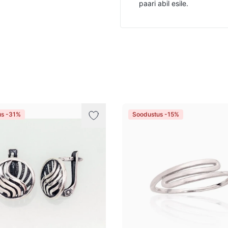
paari abil esile.
us -31%
Soodustus -15%