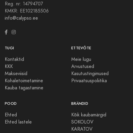
Reg. nr: 14794707
KMKR: EE102185506
info@calypso.ee
TUGI
ETTEVÕTE
Kontaktid
Meie lugu
KKK
Arvustused
Makseviisid
Kasutustingimused
Kohaletoimetamine
Privaatsuspoliitika
Kauba tagastamine
POOD
BRÄNDID
Ehted
Kõik kaubamärgid
Ehted lastele
SOKOLOV
KARATOV