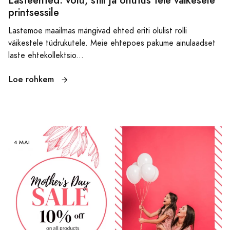
Lasteehted: võlu, stiil ja ohutus teie väikesele
printsessile
Lastemoe maailmas mängivad ehted eriti olulist rolli
väikestele tüdrukutele. Meie ehtepoes pakume ainulaadset
laste ehtekollektsio...
Loe rohkem
4 MAI