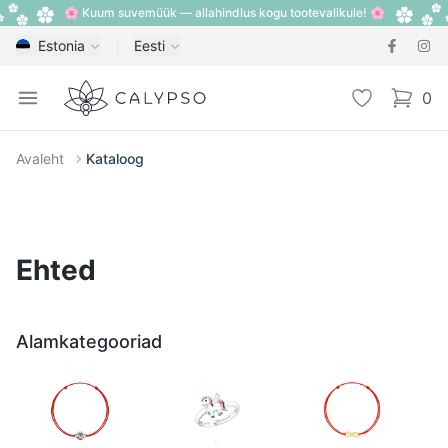
🌸 Kuum suvemüük — allahindlus kogu tootevalikule! 🌸
Estonia
Eesti
Calypso
Open menu
Lemmik
0
items i
Avaleht
Kataloog
Ehted
Alamkategooriad