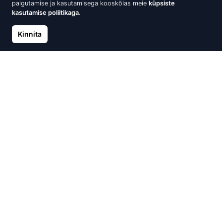
paigutamise ja kasutamisega kooskõlas meie
küpsiste
kasutamise poliitikaga
.
Kinnita
Hõbedased kõrvarõngad,
Ümmargused
Ristid
hõbekõrvarõngad
tsirkooniumiga
11.90 €
15.00 €
Laost otsas
Laost otsas