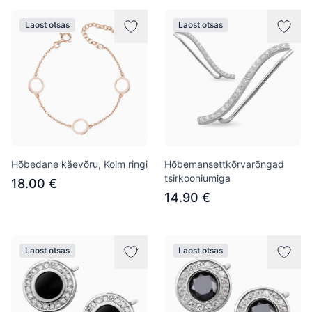
Laost otsas
Laost otsas
Hõbedane käevõru, Kolm ringi
Hõbemansettkõrvarõngad
tsirkooniumiga
18.00 €
14.90 €
Laost otsas
Laost otsas