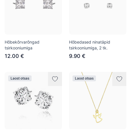
Hõbekõrvarõngad
Hõbedased ninatäpid
tsirkooniumiga
tsirkooniumiga, 2 tk.
12.00 €
9.90 €
Laost otsas
Laost otsas