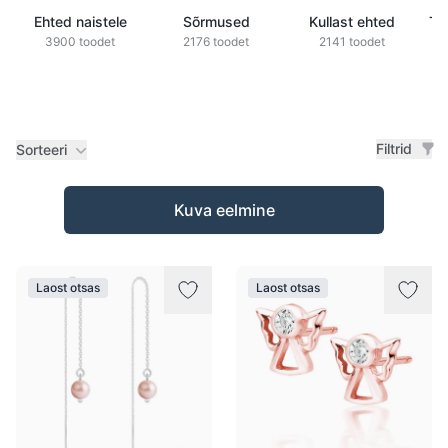
Ehted naistele
Sõrmused
Kullast ehted
Ts
3900 toodet
2176 toodet
2141 toodet
Filtrid
Sorteeri
Tooted
Kuva eelmine
Laost otsas
Laost otsas