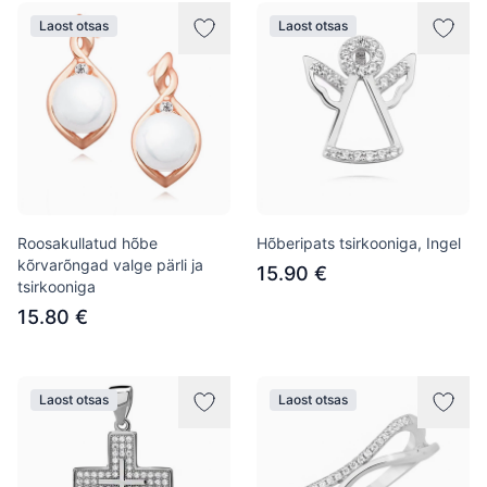
Laost otsas
Laost otsas
Roosakullatud hõbe
Hõberipats tsirkooniga, Ingel
kõrvarõngad valge pärli ja
15.90 €
tsirkooniga
15.80 €
Laost otsas
Laost otsas