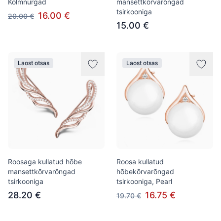
Kolmnurgad
mansettkõrvarõngad
tsirkooniga
16.00 €
20.00 €
15.00 €
Laost otsas
Laost otsas
Roosaga kullatud hõbe
Roosa kullatud
mansettkõrvarõngad
hõbekõrvarõngad
tsirkooniga
tsirkooniga, Pearl
28.20 €
16.75 €
19.70 €