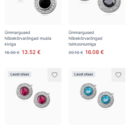
Ümmargused
Ümmargused
hõbekõrvarõngad musta
hõbekõrvarõngad
kiviga
tsirkooniumiga
13.52 €
16.08 €
16.90 €
20.10 €
Laost otsas
Laost otsas