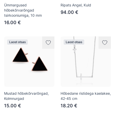
Ümmargused
Ripats Angel, Kuld
hõbekõrvarõngad
94.00 €
tsirkooniumiga, 10 mm
16.00 €
Laost otsas
Laost otsas
Mustad hõbekõrvarõngad,
Hõbedane ristidega kaelakee,
Kolmnurgad
42-45 cm
15.00 €
18.20 €