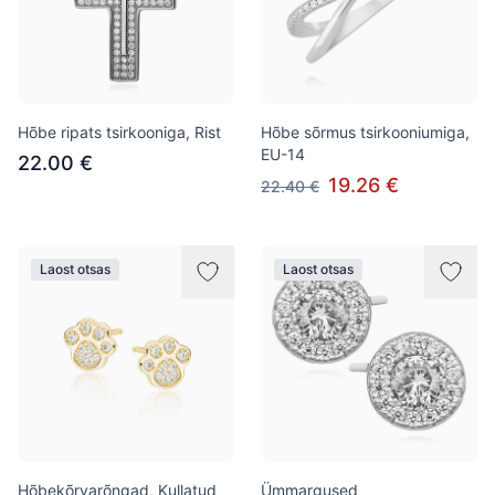
Hõbe ripats tsirkooniga, Rist
Hõbe sõrmus tsirkooniumiga,
EU-14
22.00 €
19.26 €
22.40 €
Laost otsas
Laost otsas
Hõbekõrvarõngad, Kullatud
Ümmargused