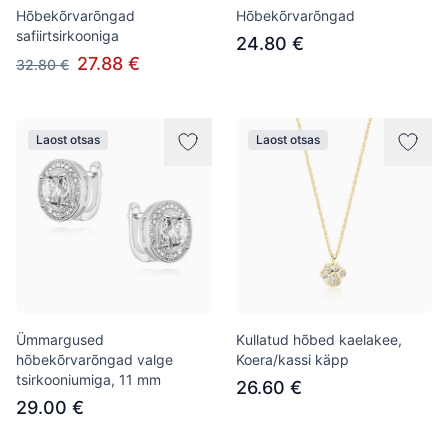
Hõbekõrvarõngad
Hõbekõrvarõngad
safiirtsirkooniga
24.80 €
27.88 €
32.80 €
Laost otsas
Laost otsas
Ümmargused
Kullatud hõbed kaelakee,
hõbekõrvarõngad valge
Koera/kassi käpp
tsirkooniumiga, 11 mm
26.60 €
29.00 €