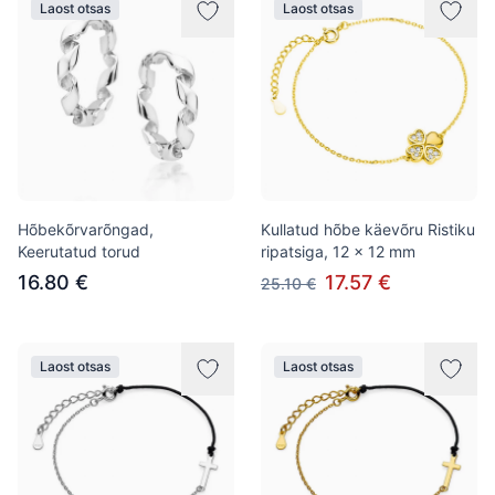
Laost otsas
Laost otsas
Hõbekõrvarõngad,
Kullatud hõbe käevõru Ristiku
Keerutatud torud
ripatsiga, 12 x 12 mm
16.80 €
17.57 €
25.10 €
Laost otsas
Laost otsas