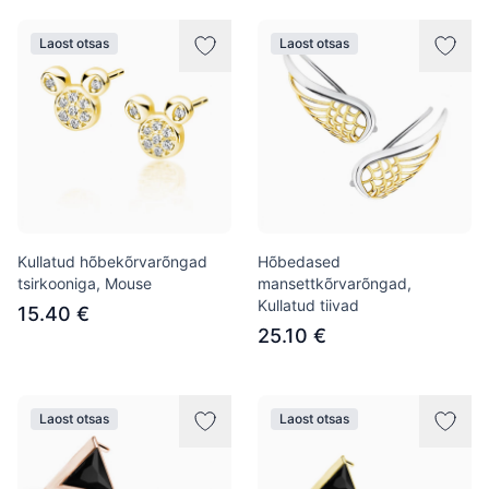
Laost otsas
Laost otsas
Kullatud hõbekõrvarõngad
Hõbedased
tsirkooniga, Mouse
mansettkõrvarõngad,
Kullatud tiivad
15.40 €
25.10 €
Laost otsas
Laost otsas