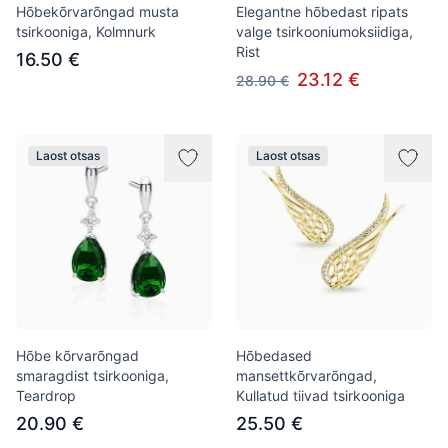
Hõbekõrvarõngad musta
Elegantne hõbedast ripats
tsirkooniga, Kolmnurk
valge tsirkooniumoksiidiga,
Rist
16.50 €
23.12 €
28.90 €
Laost otsas
Laost otsas
Hõbe kõrvarõngad
Hõbedased
smaragdist tsirkooniga,
mansettkõrvarõngad,
Teardrop
Kullatud tiivad tsirkooniga
20.90 €
25.50 €