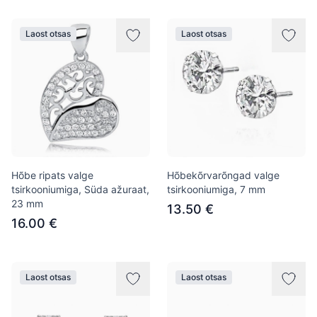
Laost otsas
Laost otsas
Hõbe ripats valge
Hõbekõrvarõngad valge
tsirkooniumiga, Süda ažuraat,
tsirkooniumiga, 7 mm
23 mm
13.50 €
16.00 €
Laost otsas
Laost otsas