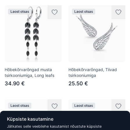
Laost otsas
Laost otsas
Hõbekõrvarõngad musta
Hõbekõrvarõngad, Tiivad
tsirkooniumiga, Long leafs
tsirkooniumiga
34.90 €
25.50 €
Laost otsas
Laost otsas
Küpsiste kasutamine
Jätkates selle veebilehe kasutamist nõustute küpsiste