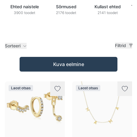
Ehted naistele
Sõrmused
Kullast ehted
Ts
3900 toodet
2176 toodet
2141 toodet
Filtrid
Sorteeri
Tooted
Kuva eelmine
Laost otsas
Laost otsas