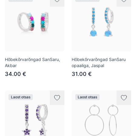
Hõbekõrvarõngad SanSaru,
Hõbekõrvarõngad SanSaru
Akbar
opaaliga, Jaspal
34.00 €
31.00 €
Laost otsas
Laost otsas