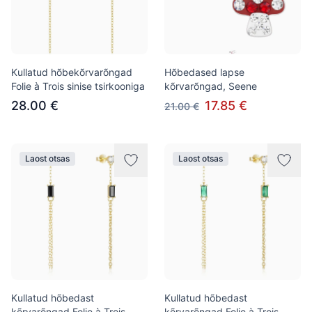
Kullatud hõbekõrvarõngad
Hõbedased lapse
Folie à Trois sinise tsirkooniga
kõrvarõngad, Seene
28.00 €
17.85 €
21.00 €
Laost otsas
Laost otsas
Kullatud hõbedast
Kullatud hõbedast
kõrvarõngad Folie à Trois,
kõrvarõngad Folie à Trois