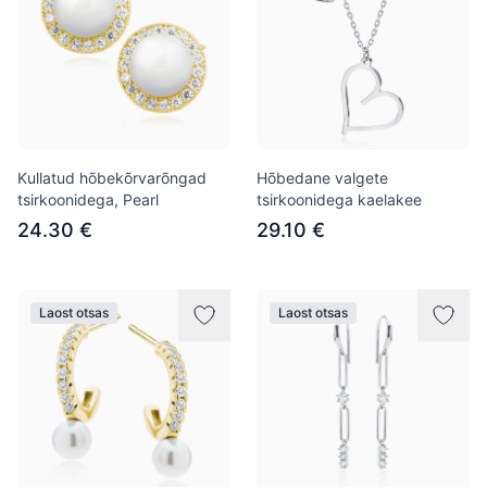
Kullatud hõbekõrvarõngad
Hõbedane valgete
tsirkoonidega, Pearl
tsirkoonidega kaelakee
24.30 €
29.10 €
Laost otsas
Laost otsas