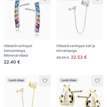
Hõbekõrvarõngad
Hõbekõrvarõngad keti ja
tsirkoonidega,
kõrvaklapiga
Mitmevärvilised
22.53 €
26.50 €
22.40 €
Laost otsas
Laost otsas