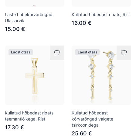
Laste hõbekõrvarõngad,
Kullatud hõbedast ripats, Rist
Ükssarvik
16.00 €
15.00 €
Laost otsas
Laost otsas
Kullatud hõbedast ripats
Kullatud hõbedast
teemantlõikega, Rist
kõrvarõngad valgete
tsirkoonidega
17.30 €
25.60 €