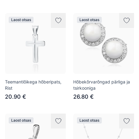
Laost otsas
Laost otsas
Teemantlõikega hõberipats,
Hõbekõrvarõngad pärliga ja
Rist
tsirkooniga
20.90 €
26.80 €
Laost otsas
Laost otsas