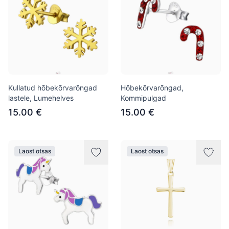
Kullatud hõbekõrvarõngad
Hõbekõrvarõngad,
lastele, Lumehelves
Kommipulgad
15.00 €
15.00 €
Laost otsas
Laost otsas