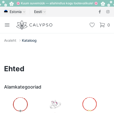
🌸 Kuum suvemüük — allahindlus kogu tootevalikule! 🌸
Estonia
Eesti
Calypso
Open menu
Lemmik
0
items i
Avaleht
Kataloog
Ehted
Alamkategooriad