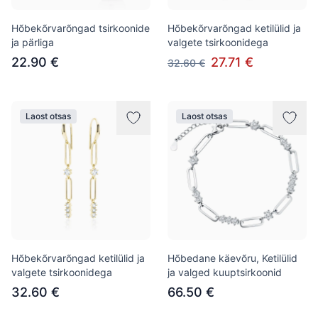
Hõbekõrvarõngad tsirkoonide
Hõbekõrvarõngad ketilülid ja
ja pärliga
valgete tsirkoonidega
22.90 €
27.71 €
32.60 €
Laost otsas
Laost otsas
Hõbekõrvarõngad ketilülid ja
Hõbedane käevõru, Ketilülid
valgete tsirkoonidega
ja valged kuuptsirkoonid
32.60 €
66.50 €