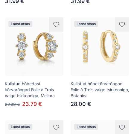
31.99 €
31.99 €
Laost otsas
Laost otsas
Kullatud hõbedast
Kullatud hõbekõrvarõngad
kõrvarõngad Folie à Trois
Folie à Trois valge tsirkooniga,
valge tsirkooniga, Meliora
Botanica
23.79 €
28.00 €
27.99 €
Laost otsas
Laost otsas