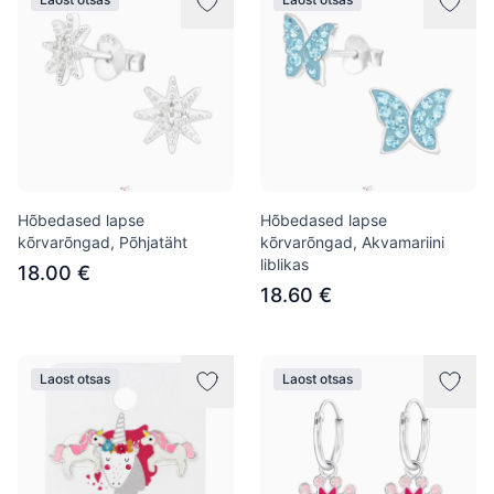
Hõbedased lapse
Hõbedased lapse
kõrvarõngad, Põhjatäht
kõrvarõngad, Akvamariini
liblikas
18.00 €
18.60 €
Laost otsas
Laost otsas