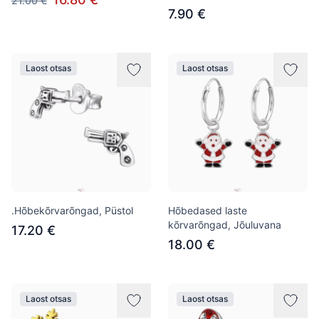
21.00 €
7.90 €
Laost otsas
Laost otsas
.Hõbekõrvarõngad, Püstol
Hõbedased laste
kõrvarõngad, Jõuluvana
17.20 €
18.00 €
Laost otsas
Laost otsas