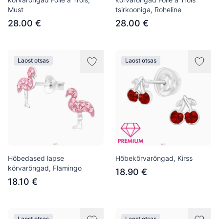
Must
tsirkooniga, Roheline
28.00 €
28.00 €
Laost otsas
Laost otsas
Hõbedased lapse
Hõbekõrvarõngad, Kirss
kõrvarõngad, Flamingo
18.90 €
18.10 €
Laost otsas
Laost otsas