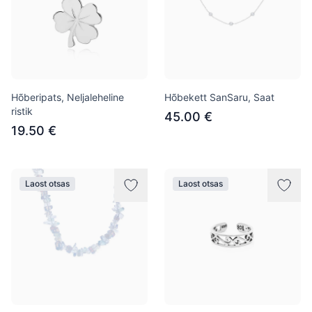
Hõberipats, Neljaleheline
Hõbekett SanSaru, Saat
ristik
45.00 €
19.50 €
Laost otsas
Laost otsas