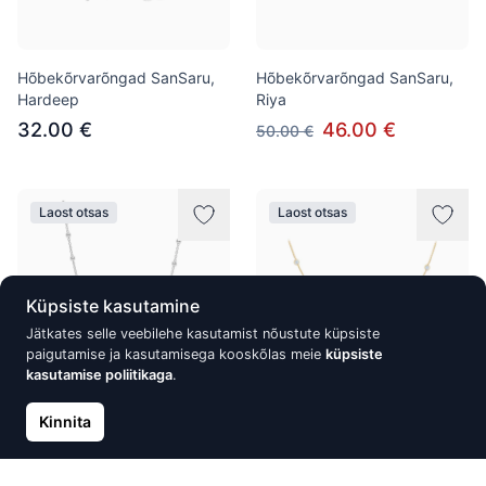
Hõbekõrvarõngad SanSaru,
Hõbekõrvarõngad SanSaru,
Hardeep
Riya
32.00 €
46.00 €
50.00 €
Laost otsas
Laost otsas
Küpsiste kasutamine
Jätkates selle veebilehe kasutamist nõustute küpsiste
paigutamise ja kasutamisega kooskõlas meie
küpsiste
kasutamise poliitikaga
.
Kinnita
Hõbekett SanSaru, Uday
Kullatud hõbekett SanSaru,
Saat
35.00 €
55.00 €