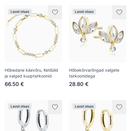
Laost otsas
Laost otsas
Hõbedane käevõru, Ketilülid
Hõbekõrvarõngad valgete
ja valged kuuptsirkoonid
tsirkoonidega
66.50 €
28.80 €
Laost otsas
Laost otsas