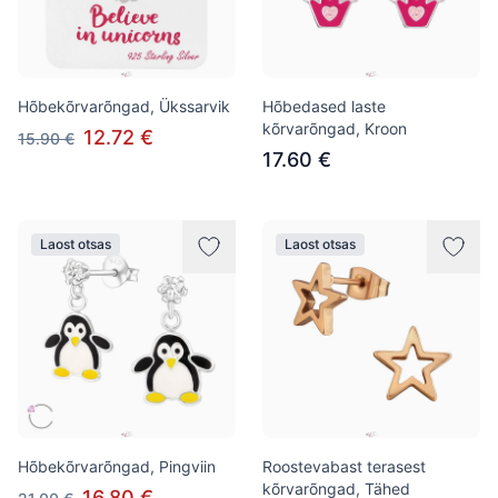
Hõbekõrvarõngad, Ükssarvik
Hõbedased laste
kõrvarõngad, Kroon
12.72 €
15.90 €
17.60 €
Laost otsas
Laost otsas
Hõbekõrvarõngad, Pingviin
Roostevabast terasest
kõrvarõngad, Tähed
16.80 €