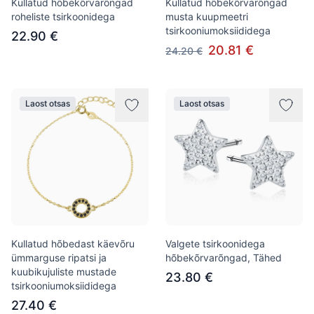
Kullatud hõbekõrvarõngad
Kullatud hõbekõrvarõngad
roheliste tsirkoonidega
musta kuupmeetri
tsirkooniumoksiididega
22.90 €
20.81 €
24.20 €
Laost otsas
Laost otsas
Kullatud hõbedast käevõru
Valgete tsirkoonidega
ümmarguse ripatsi ja
hõbekõrvarõngad, Tähed
kuubikujuliste mustade
23.80 €
tsirkooniumoksiididega
27.40 €