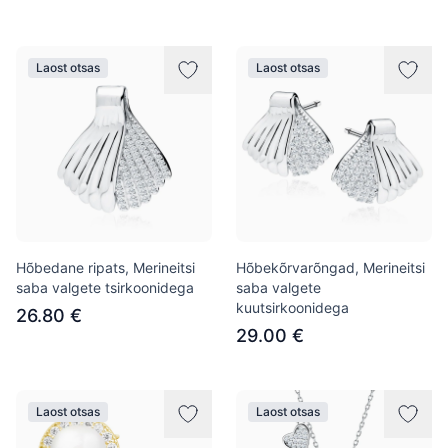
Laost otsas
Laost otsas
Hõbedane ripats, Merineitsi
Hõbekõrvarõngad, Merineitsi
saba valgete tsirkoonidega
saba valgete
kuutsirkoonidega
26.80 €
29.00 €
Laost otsas
Laost otsas