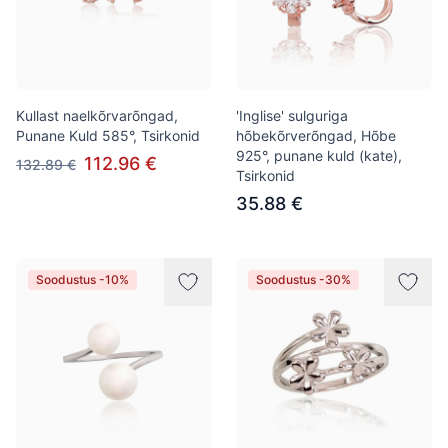
Kullast naelkõrvarõngad,
'Inglise' sulguriga
Punane Kuld 585°, Tsirkonid
hõbekõrverõngad, Hõbe
925°, punane kuld (kate),
112.96 €
132.89 €
Tsirkonid
35.88 €
Soodustus -10%
Soodustus -30%