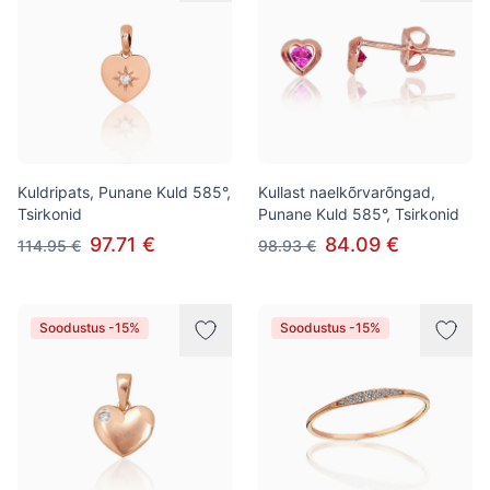
Kuldripats, Punane Kuld 585°,
Kullast naelkõrvarõngad,
Tsirkonid
Punane Kuld 585°, Tsirkonid
97.71 €
84.09 €
114.95 €
98.93 €
Soodustus -15%
Soodustus -15%