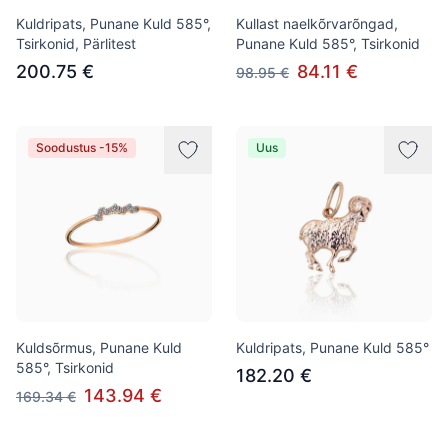
Kuldripats, Punane Kuld 585°,
Kullast naelkõrvarõngad,
Tsirkonid, Pärlitest
Punane Kuld 585°, Tsirkonid
200.75 €
84.11 €
98.95 €
Soodustus -15%
Uus
Kuldsõrmus, Punane Kuld
Kuldripats, Punane Kuld 585°
585°, Tsirkonid
182.20 €
143.94 €
169.34 €