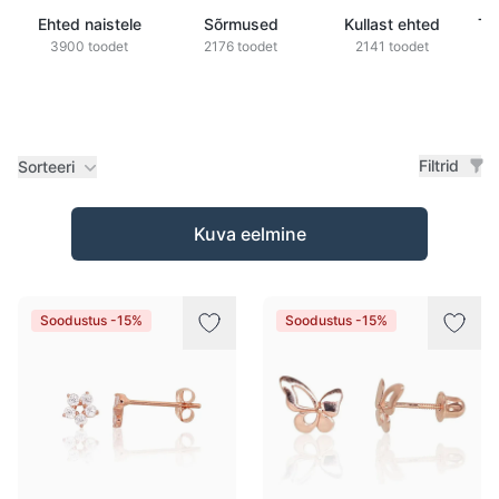
Ehted naistele
Sõrmused
Kullast ehted
Ts
3900 toodet
2176 toodet
2141 toodet
Filtrid
Sorteeri
Tooted
Kuva eelmine
Soodustus -15%
Soodustus -15%