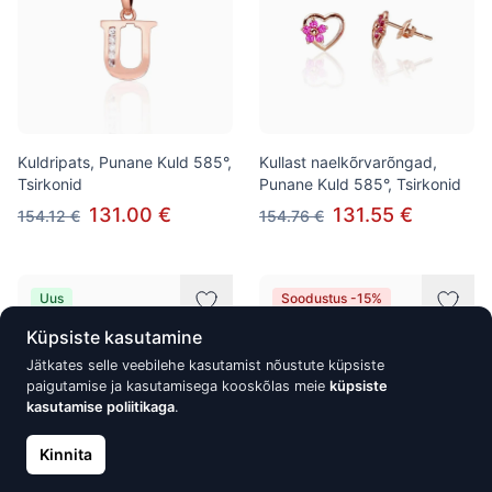
Kuldripats, Punane Kuld 585°,
Kullast naelkõrvarõngad,
Tsirkonid
Punane Kuld 585°, Tsirkonid
131.00 €
131.55 €
154.12 €
154.76 €
Uus
Soodustus -15%
Küpsiste kasutamine
Jätkates selle veebilehe kasutamist nõustute küpsiste
paigutamise ja kasutamisega kooskõlas meie
küpsiste
kasutamise poliitikaga
.
Kinnita