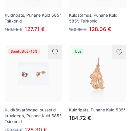
Kuldripats, Punane Kuld 585°,
Kuldsõrmus, Punane Kuld
Tsirkonid
585°, Tsirkonid
127.71 €
128.06 €
150.25 €
150.66 €
Soodustus -15%
Uus
Kuldkõrvarõngad-pussetid
Kuldripats, Punane Kuld 585°
kruvidega, Punane Kuld 585°,
184.72 €
Tsirkonid
128.30 €
150.94 €