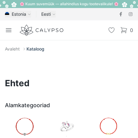
🌸 Kuum suvemüük — allahindlus kogu tootevalikule! 🌸
Estonia
Eesti
Calypso
Open menu
Lemmik
0
items i
Avaleht
Kataloog
Ehted
Alamkategooriad