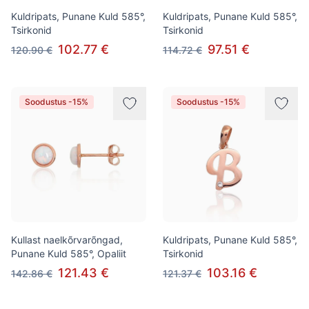
Kuldripats, Punane Kuld 585°,
Kuldripats, Punane Kuld 585°,
Tsirkonid
Tsirkonid
102.77 €
97.51 €
120.90 €
114.72 €
Soodustus -15%
Soodustus -15%
Kullast naelkõrvarõngad,
Kuldripats, Punane Kuld 585°,
Punane Kuld 585°, Opaliit
Tsirkonid
121.43 €
103.16 €
142.86 €
121.37 €