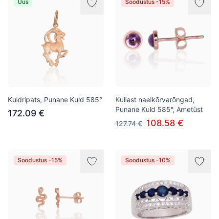
Uus
Soodustus -15%
Kuldripats, Punane Kuld 585°
Kullast naelkõrvarõngad,
Punane Kuld 585°, Ametüst
172.09 €
108.58 €
127.74 €
Soodustus -15%
Soodustus -10%