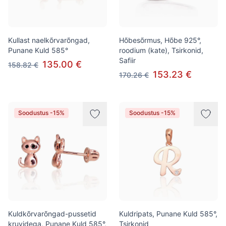
Kullast naelkõrvarõngad,
Hõbesõrmus, Hõbe 925°,
Punane Kuld 585°
roodium (kate), Tsirkonid,
Safiir
135.00 €
158.82 €
153.23 €
170.26 €
Soodustus -15%
Soodustus -15%
Kuldkõrvarõngad-pussetid
Kuldripats, Punane Kuld 585°,
kruvidega, Punane Kuld 585°,
Tsirkonid