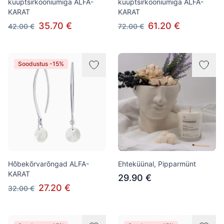
kuuptsirkooniumiga ALFA-
kuuptsirkooniumiga ALFA-
KARAT
KARAT
35.70 €
61.20 €
42.00 €
72.00 €
Soodustus -15%
Hõbekõrvarõngad ALFA-
Ehteküünal, Pipparmünt
KARAT
29.90 €
27.20 €
32.00 €