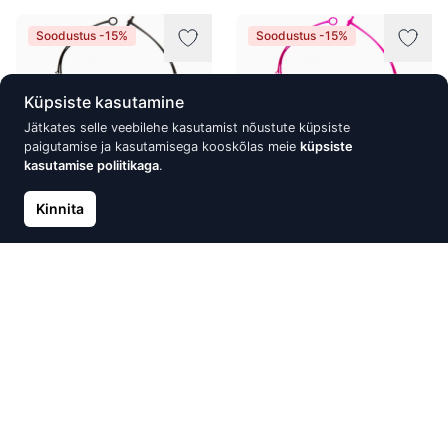
Soodustus -15%
Soodustus -15%
Küpsiste kasutamine
Jätkates selle veebilehe kasutamist nõustute küpsiste
paigutamise ja kasutamisega kooskõlas meie
küpsiste
kasutamise poliitikaga
.
Kinnita
ECO plastikust kaelakee
ECO plastikust kaelakee
BATUCADA
BATUCADA
22.53 €
22.53 €
26.50 €
26.50 €
Soodustus -15%
Soodustus -15%