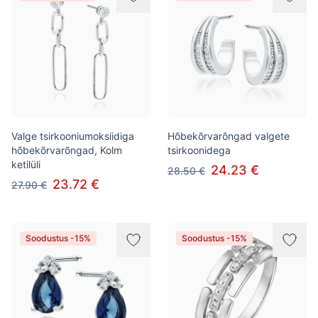
Valge tsirkooniumoksiidiga
Hõbekõrvarõngad valgete
hõbekõrvarõngad, Kolm
tsirkoonidega
ketilüli
24.23 €
28.50 €
23.72 €
27.90 €
Soodustus -15%
Soodustus -15%