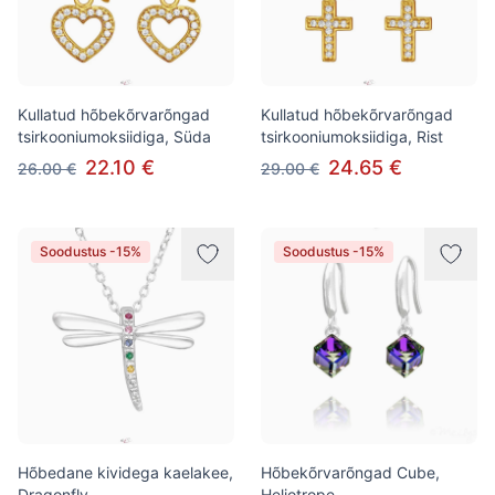
Kullatud hõbekõrvarõngad
Kullatud hõbekõrvarõngad
tsirkooniumoksiidiga, Süda
tsirkooniumoksiidiga, Rist
22.10 €
24.65 €
26.00 €
29.00 €
Soodustus -15%
Soodustus -15%
Hõbedane kividega kaelakee,
Hõbekõrvarõngad Cube,
Dragonfly
Heliotrope