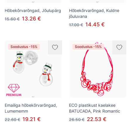
Hõbekõrvarõngad, Jõulupärg
Hõbekõrvarõngad, Kuldne
jõuluvana
13.26 €
15.60 €
14.45 €
17.00 €
Soodustus -15%
Soodustus -15%
Emailiga hõbekõrvarõngad,
ECO plastikust kaelakee
Lumememm
BATUCADA, Pink Romantic
19.21 €
22.53 €
22.60 €
26.50 €