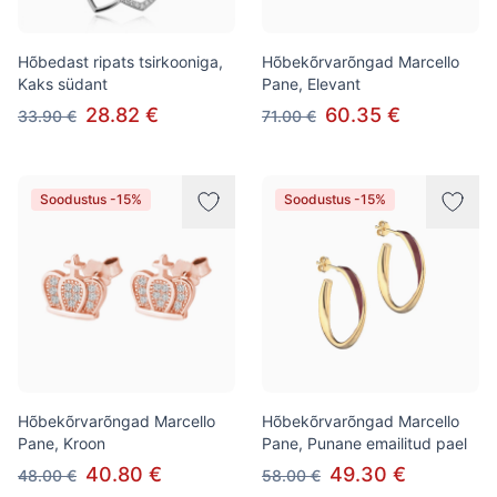
Hõbedast ripats tsirkooniga,
Hõbekõrvarõngad Marcello
Kaks südant
Pane, Elevant
28.82 €
60.35 €
33.90 €
71.00 €
Soodustus -15%
Soodustus -15%
Hõbekõrvarõngad Marcello
Hõbekõrvarõngad Marcello
Pane, Kroon
Pane, Punane emailitud pael
40.80 €
49.30 €
48.00 €
58.00 €