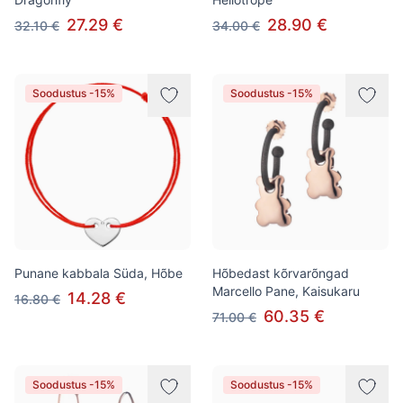
27.29 €
28.90 €
32.10 €
34.00 €
Soodustus -15%
Soodustus -15%
Punane kabbala Süda, Hõbe
Hõbedast kõrvarõngad
Marcello Pane, Kaisukaru
14.28 €
16.80 €
60.35 €
71.00 €
Soodustus -15%
Soodustus -15%