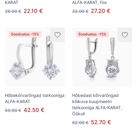
KARAT
ALFA-KARAT, Fox
22.10 €
27.20 €
26.00 €
32.00 €
Soodustus -15%
Soodustus -15%
Hõbekõrvarõngad tsirkooniga
Hõbedast kõrvarõngad
ALFA-KARAT
kõikuva kuupmeetri
tsirkooniga ALFA-KARAT,
42.50 €
50.00 €
Öökull
52.70 €
62.00 €