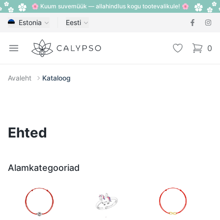
🌸 Kuum suvemüük — allahindlus kogu tootevalikule! 🌸
Estonia
Eesti
Calypso
Open menu
Lemmik
0
items i
Avaleht
Kataloog
Ehted
Alamkategooriad