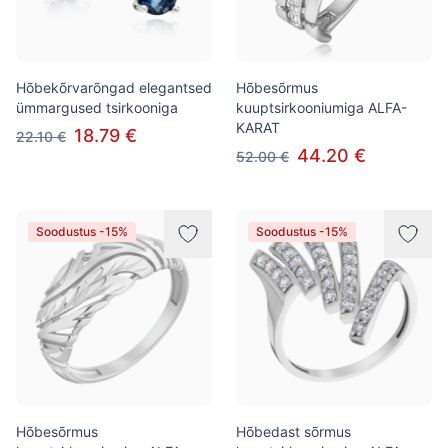
Hõbekõrvarõngad elegantsed
Hõbesõrmus
ümmargused tsirkooniga
kuuptsirkooniumiga ALFA-
KARAT
18.79 €
22.10 €
44.20 €
52.00 €
Soodustus -15%
Soodustus -15%
Hõbesõrmus
Hõbedast sõrmus