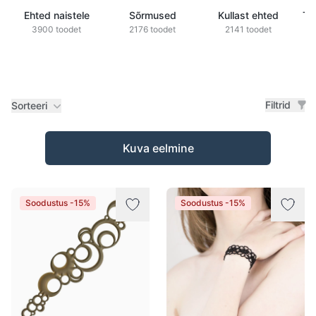
Ehted naistele
Sõrmused
Kullast ehted
Ts
3900 toodet
2176 toodet
2141 toodet
Filtrid
Sorteeri
Tooted
Kuva eelmine
Soodustus -15%
Soodustus -15%