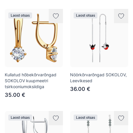
Laost otsas
Laost otsas
Kullatud hõbekõrvarõngad
Nöörkõrvarõngad SOKOLOV,
SOKOLOV kuupmeetri
Leevikesed
tsirkooniumoksiidiga
36.00 €
35.00 €
Laost otsas
Laost otsas