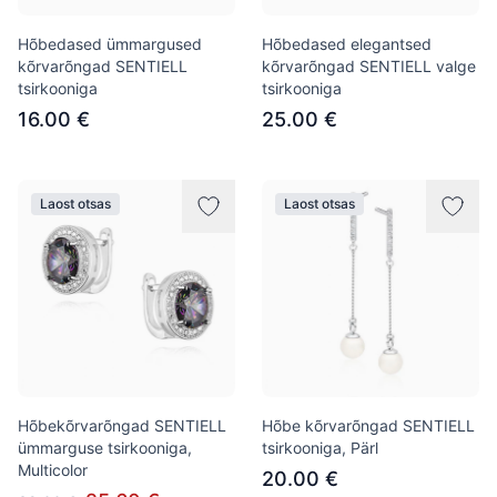
Hõbedased ümmargused
Hõbedased elegantsed
kõrvarõngad SENTIELL
kõrvarõngad SENTIELL valge
tsirkooniga
tsirkooniga
16.00 €
25.00 €
Laost otsas
Laost otsas
Hõbekõrvarõngad SENTIELL
Hõbe kõrvarõngad SENTIELL
ümmarguse tsirkooniga,
tsirkooniga, Pärl
Multicolor
20.00 €