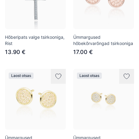
Hõberipats valge tsirkooniga,
Ümmargused
Rist
hõbekõrvarõngad tsirkooniga
13.90 €
17.00 €
Laost otsas
Laost otsas
Ümmargused
Ümmargused