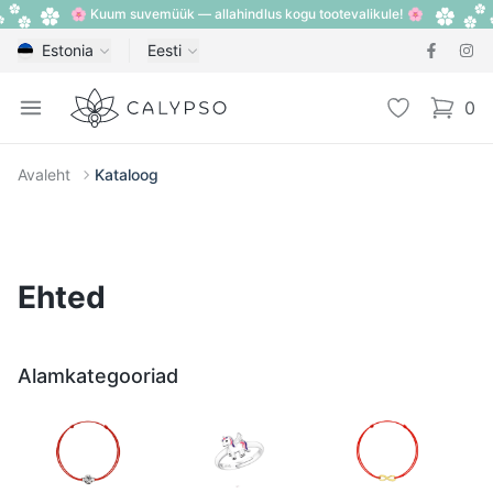
🌸 Kuum suvemüük — allahindlus kogu tootevalikule! 🌸
Estonia
Eesti
Calypso
Open menu
Lemmik
0
items i
Avaleht
Kataloog
Ehted
Alamkategooriad