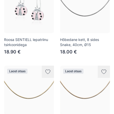
Roosa SENTIELL lepatriinu
Hõbedane kett, 8 sides
tsirkoonidega
Snake, 40сm, Ø15
18.90 €
18.00 €
Laost otsas
Laost otsas