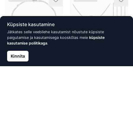
Küpsiste kasutamine
Jätkates selle veebilehe kasutamist nõustute küpsiste
paigutamise ja kasutamisega kooskõlas meie
küpsiste
kasutamise poliitikaga
.
Kinnita
Hõbe käevõru Twisted
Hõbeehete komplekt
Stretch, Pink Quartz
Nacreous Pearl
29.60 €
37.60 €
37.00 €
47.00 €
Laost otsas
Laost otsas