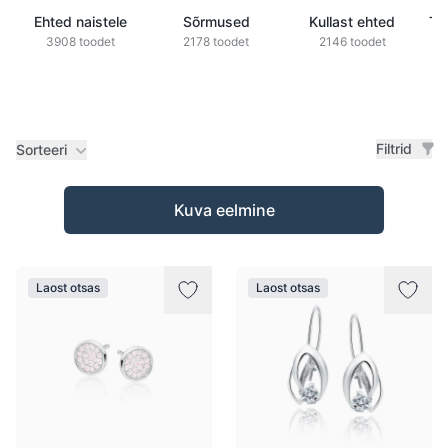
Ehted naistele
Sõrmused
Kullast ehted
Ts
3908 toodet
2178 toodet
2146 toodet
Filtrid
Sorteeri
Tooted
Kuva eelmine
Laost otsas
Laost otsas