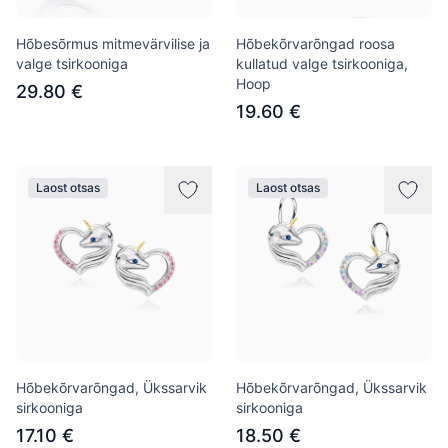
Hõbesõrmus mitmevärvilise ja
Hõbekõrvarõngad roosa
valge tsirkooniga
kullatud valge tsirkooniga,
Hoop
29.80 €
19.60 €
Laost otsas
Laost otsas
Hõbekõrvarõngad, Ükssarvik
Hõbekõrvarõngad, Ükssarvik
sirkooniga
sirkooniga
17.10 €
18.50 €