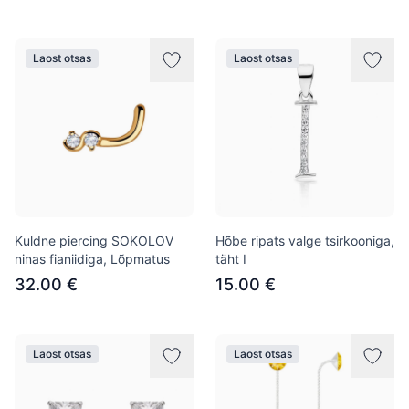
Laost otsas
Laost otsas
Kuldne piercing SOKOLOV
Hõbe ripats valge tsirkooniga,
ninas fianiidiga, Lõpmatus
täht I
32.00 €
15.00 €
Laost otsas
Laost otsas