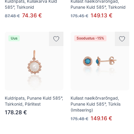
Kuldripats, Kullakarva Kuld
Kullast naelkõrvarõngad,
585°, Tsirkonid
Punane Kuld 585°, Tsirkonid
74.36 €
149.13 €
87.48 €
175.45 €
Uus
Soodustus -15%
Kuldripats, Punane Kuld 585°,
Kullast naelkõrvarõngad,
Tsirkonid, Pärlitest
Punane Kuld 585°, Türkiis
(Imiteering)
178.28 €
149.16 €
175.48 €