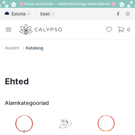
🌸 Kuum suvemüük — allahindlus kogu tootevalikule! 🌸
Estonia
Eesti
Calypso
Open menu
Lemmik
0
items i
Avaleht
Kataloog
Ehted
Alamkategooriad