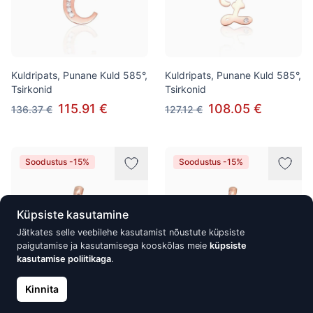
Kuldripats, Punane Kuld 585°,
Kuldripats, Punane Kuld 585°,
Tsirkonid
Tsirkonid
115.91 €
108.05 €
136.37 €
127.12 €
Soodustus -15%
Soodustus -15%
Küpsiste kasutamine
Jätkates selle veebilehe kasutamist nõustute küpsiste
paigutamise ja kasutamisega kooskõlas meie
küpsiste
kasutamise poliitikaga
.
Kinnita
Kuldripats, Punane Kuld 585°,
Kuldripats, Punane Kuld 585°,