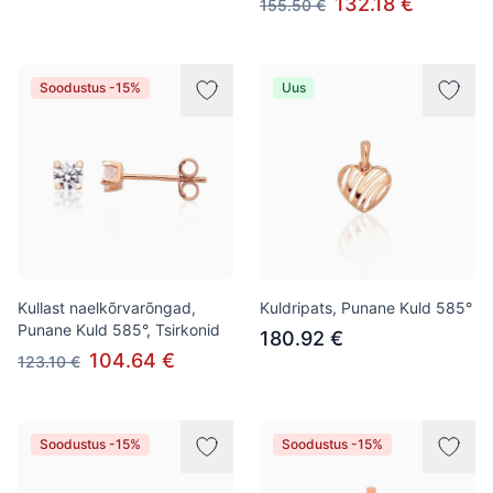
132.18 €
155.50 €
Soodustus -15%
Uus
Kullast naelkõrvarõngad,
Kuldripats, Punane Kuld 585°
Punane Kuld 585°, Tsirkonid
180.92 €
104.64 €
123.10 €
Soodustus -15%
Soodustus -15%