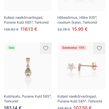
Kullast naelkõrvarõngad,
Hõbesõrmus, Hõbe 925°,
Punane Kuld 585°, Tsirkonid
roodium (kate), Tsirkonid
116.13 €
15.95 €
136.62 €
22.78 €
Uus
Soodustus -15%
Kuldripats, Punane Kuld 585°,
Kullast naelkõrvarõngad,
Tsirkonid
Punane Kuld 585°, Tsirkonid
183.14 €
107.50 €
126.47 €