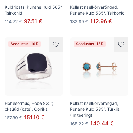
Kuldripats, Punane Kuld 585°,
Kullast naelkõrvarõngad,
Tsirkonid
Punane Kuld 585°, Tsirkonid
97.51 €
112.96 €
114.72 €
132.89 €
Soodustus -10%
Soodustus -15%
Hõbesõrmus, Hõbe 925°,
Kullast naelkõrvarõngad,
oksüüd (kate), Ooniks
Punane Kuld 585°, Türkiis
(Imiteering)
151.10 €
167.89 €
140.44 €
165.22 €