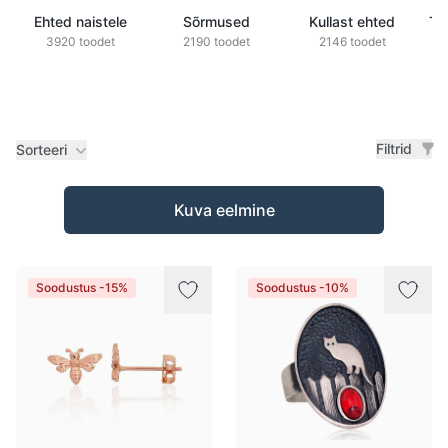
Ehted naistele
Sõrmused
Kullast ehted
Ts
3920 toodet
2190 toodet
2146 toodet
Filtrid
Sorteeri
Tooted
Kuva eelmine
Soodustus -15%
Soodustus -10%