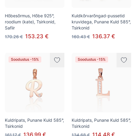
Hõbesõrmus, Hõbe 925°,
Kuldkõrvarõngad-pussetid
roodium (kate), Tsirkonid,
kruvidega, Punane Kuld 585°,
Safiir
Tsirkonid
153.23 €
136.37 €
170.26 €
160.43 €
Soodustus -15%
Soodustus -15%
Kuldripats, Punane Kuld 585°,
Kuldripats, Punane Kuld 585°,
Tsirkonid
Tsirkonid
136.99 €
114.48 €
161.17 €
134.68 €