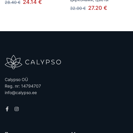
24.14 €
28.40 €
27.20 €
32.00 €
Calypso OÜ
Reg. nr: 14794707
info@calypso.ee