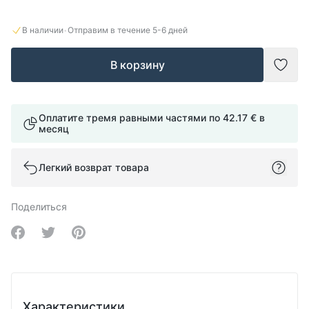
·
В наличии
Отправим в течение
5-6
дней
В корзину
Доба
Оплатите тремя равными частями по
42.17 €
в
месяц
Легкий возврат товара
Поделиться
Share on Facebook
Share on Twitter
Share on Pinterest
Характеристики