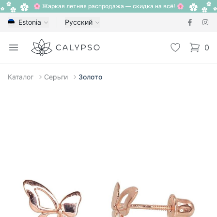
🌸 Жаркая летняя распродажа — скидка на всё! 🌸
Estonia
Русский
Calypso
Open menu
Избранное
0
items i
Каталог
Серьги
Золото