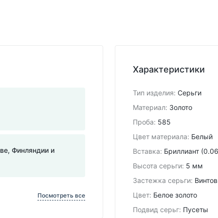
Характеристики
Тип изделия
:
Серьги
Материал
:
Золото
Проба
:
585
Цвет материала
:
Белый
тве, Финляндии и
Вставка
:
Бриллиант (0.0
Высота серьги
:
5 мм
Застежка серьги
:
Винто
Цвет
:
Белое золото
Посмотреть все
Подвид cерьг
:
Пусеты