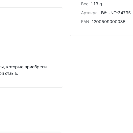
Вес
:
1.13 g
Артикул
:
JW-UNT-34735
EAN
:
1200509000085
нты, которые приобрели
ой отзыв.