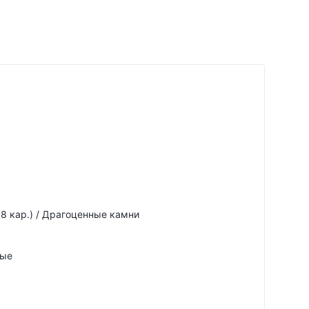
68 кар.) / Драгоценные камни
вые