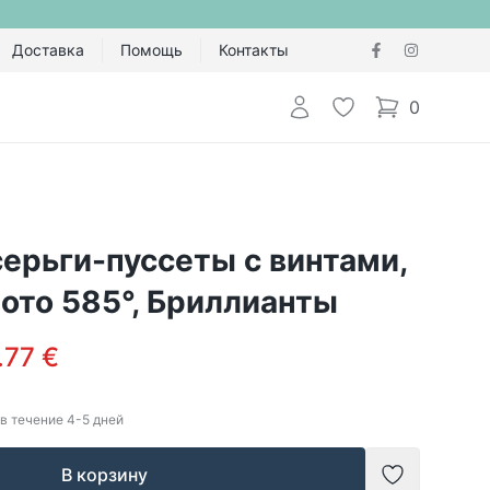
Доставка
Помощь
Контакты
Авторизоваться
Избранное
0
items in cart,
ерьги-пуссеты с винтами,
ото 585°, Бриллианты
.77 €
в течение
4-5
дней
В корзину
Добавить в