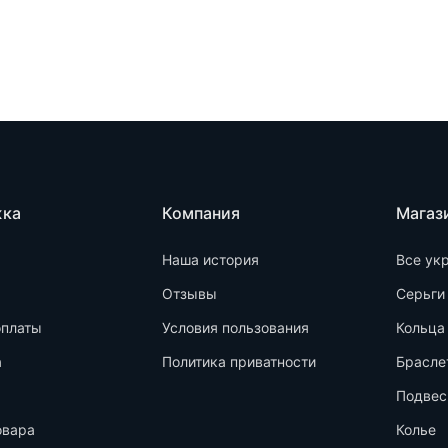
жка
Компания
Магаз
Наша история
Все ук
Отзывы
Серьги
оплаты
Условия пользования
Кольца
а
Политика приватности
Брасле
Подвес
овара
Колье