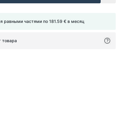
мя равными частями по
181.59 €
в месяц
т товара
ok
itter
on Pinterest