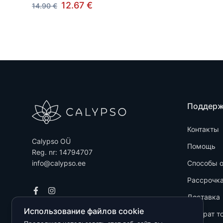
12.67 €
14.90 €
Поддер
Контакты
Calypso OÜ
Помощь
Reg. nr: 14794707
info@calypso.ee
Способы 
Рассрочк
Доставка
Использование файлов cookie
Возврат т