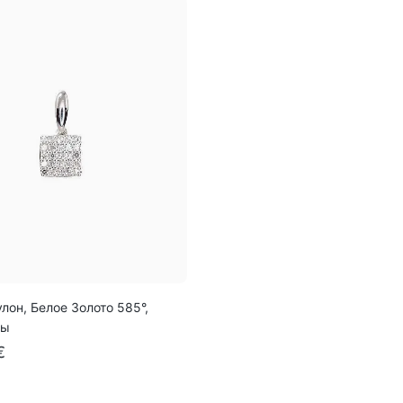
лон, Белое Золото 585°,
ты
€