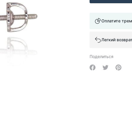
Оплатите тре
Легкий возвра
Поделиться
Share on Facebo
Share on Tw
Share 