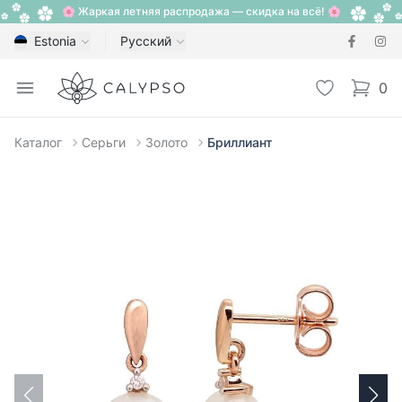
🌸 Жаркая летняя распродажа — скидка на всё! 🌸
Estonia
Русский
Calypso
Open menu
Избранное
0
items i
Каталог
Серьги
Золото
Бриллиант