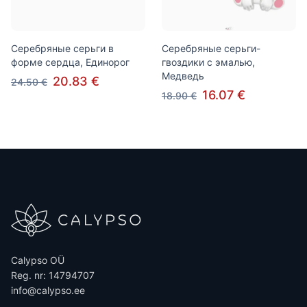
Серебряные серьги в
Серебряные серьги-
форме сердца, Единорог
гвоздики с эмалью,
Медведь
20.83 €
24.50 €
16.07 €
18.90 €
Calypso OÜ
Reg. nr: 14794707
info@calypso.ee