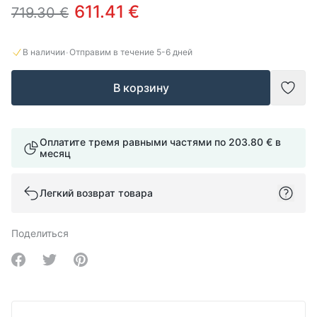
611.41 €
719.30 €
·
В наличии
Отправим в течение
5-6
дней
В корзину
Доба
Оплатите тремя равными частями по
203.80 €
в
месяц
Легкий возврат товара
Поделиться
Share on Facebook
Share on Twitter
Share on Pinterest