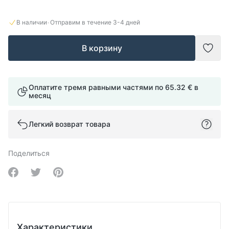
·
В наличии
Отправим в течение
3-4
дней
В корзину
Доба
Оплатите тремя равными частями по
65.32 €
в
месяц
Легкий возврат товара
Поделиться
Share on Facebook
Share on Twitter
Share on Pinterest
Характеристики