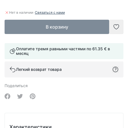
·
Нет в наличии
Связаться с нами
В корзину
Доба
Оплатите тремя равными частями по
61.35 €
в
месяц
Легкий возврат товара
Поделиться
Share on Facebook
Share on Twitter
Share on Pinterest
Характеристики