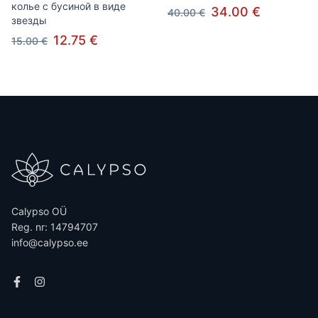
колье с бусиной в виде
34.00 €
40.00 €
звезды
12.75 €
15.00 €
Calypso OÜ
Reg. nr: 14794707
info@calypso.ee