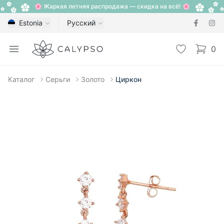
🌸 Жаркая летняя распродажа — скидка на всё! 🌸
Estonia
Русский
Calypso
Open menu
Избранное
0
items i
Каталог
Серьги
Золото
Циркон