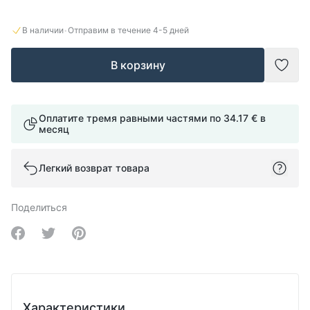
·
В наличии
Отправим в течение
4-5
дней
В корзину
Доба
Оплатите тремя равными частями по
34.17 €
в
месяц
Легкий возврат товара
Поделиться
Share on Facebook
Share on Twitter
Share on Pinterest
Характеристики