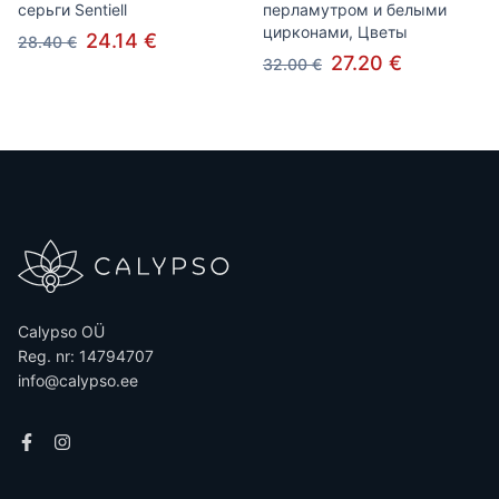
серьги Sentiell
перламутром и белыми
цирконами, Цветы
24.14 €
28.40 €
27.20 €
32.00 €
Calypso OÜ
Reg. nr: 14794707
info@calypso.ee