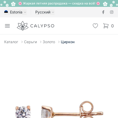
🌸 Жаркая летняя распродажа — скидка на всё! 🌸
Estonia
Русский
Calypso
Open menu
Избранное
0
items i
Каталог
Серьги
Золото
Циркон