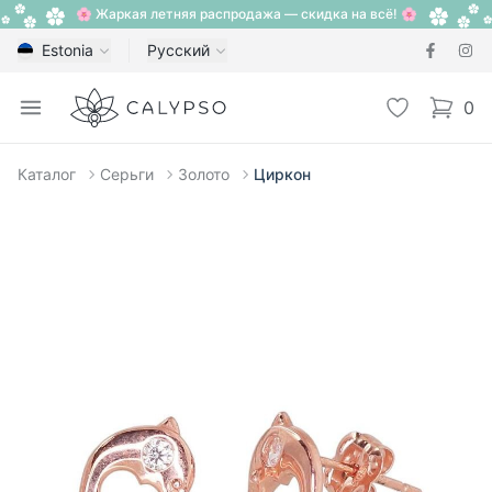
🌸 Жаркая летняя распродажа — скидка на всё! 🌸
Estonia
Русский
Calypso
Open menu
Избранное
0
items i
Каталог
Серьги
Золото
Циркон