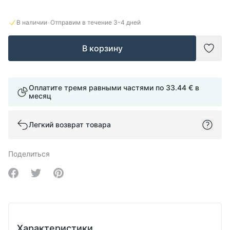
·
В наличии
Отправим в течение
3-4
дней
В корзину
Доба
Оплатите тремя равными частями по
33.44 €
в
месяц
Легкий возврат товара
Поделиться
Share on Facebook
Share on Twitter
Share on Pinterest
Характеристики