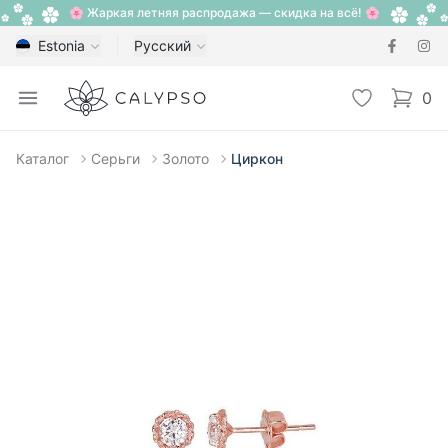
🌸 Жаркая летняя распродажа — скидка на всё! 🌸
Estonia
Русский
Calypso
Open menu
Избранное
0
items i
Каталог
Серьги
Золото
Циркон