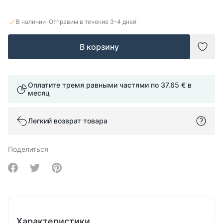
·
В наличии
Отправим в течение
3-4
дней
В корзину
Доба
Оплатите тремя равными частями по
37.65 €
в
месяц
Легкий возврат товара
Поделиться
Share on Facebook
Share on Twitter
Share on Pinterest
Характеристики