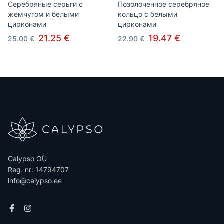
Серебряные серьги с
Позолоченное серебряное
жемчугом и белыми
кольцо с белыми
цирконами
цирконами
21.25 €
19.47 €
25.00 €
22.90 €
Calypso OÜ
Reg. nr: 14794707
info@calypso.ee