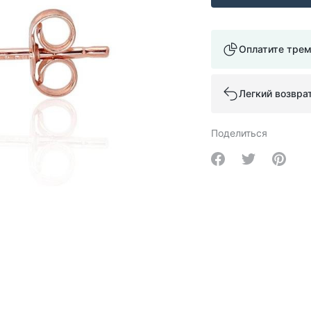
Оплатите тре
Легкий возвра
Поделиться
Share on Facebo
Share on Tw
Share 