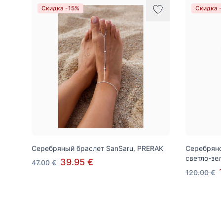
Скидка -15%
Скидка 
Серебряный браслет SanSaru, PRERAK
Серебряное
светло-з
39.95 €
47.00 €
120.00 €