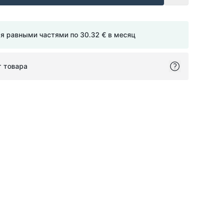
мя равными частями по
30.32 €
в месяц
т товара
ok
itter
on Pinterest