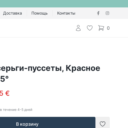
Доставка
Помощь
Контакты
Авторизоваться
Избранное
0
items in cart,
ерьги-пуссеты, Красное
5°
5 €
в течение
4-5
дней
В корзину
Добавить в