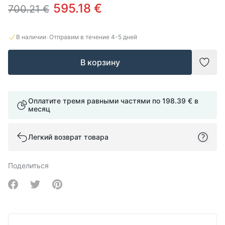
595.18 €
700.21 €
·
В наличии
Отправим в течение
4-5
дней
В корзину
Доба
Оплатите тремя равными частями по
198.39 €
в
месяц
Легкий возврат товара
Поделиться
Share on Facebook
Share on Twitter
Share on Pinterest