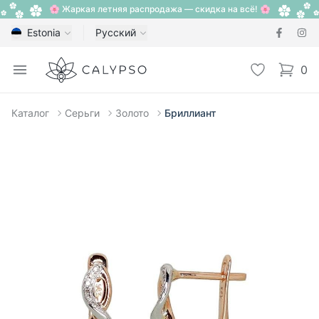
🌸 Жаркая летняя распродажа — скидка на всё! 🌸
Estonia
Русский
Calypso
Open menu
Избранное
0
items i
Каталог
Серьги
Золото
Бриллиант