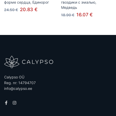
форме сердца, Единорог
гвоздики с эмалью,
Медведь
20.83 €
24.50 €
16.07 €
18.90 €
Calypso OÜ
Reg. nr: 14794707
info@calypso.ee