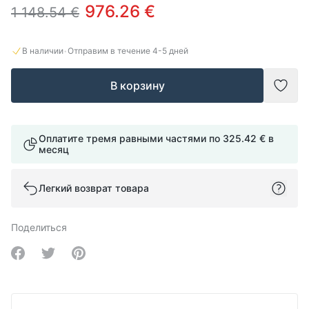
976.26 €
1 148.54 €
·
В наличии
Отправим в течение
4-5
дней
В корзину
Доба
Оплатите тремя равными частями по
325.42 €
в
месяц
Легкий возврат товара
Поделиться
Share on Facebook
Share on Twitter
Share on Pinterest