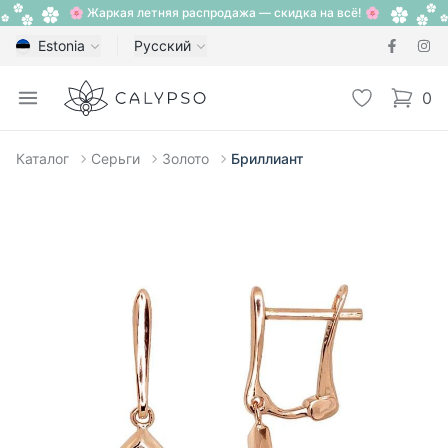
🌸 Жаркая летняя распродажа — скидка на всё! 🌸
Estonia
Русский
Calypso
Open menu
Избранное
0
items i
Каталог
Серьги
Золото
Бриллиант