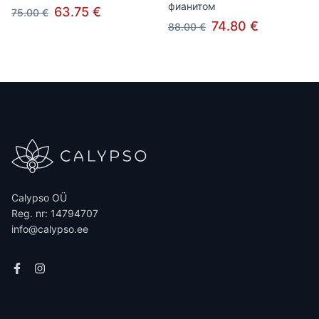
фианитом
63.75 €
75.00 €
74.80 €
88.00 €
Calypso OÜ
Reg. nr: 14794707
info@calypso.ee