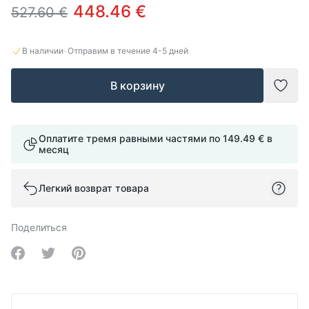
448.46 €
527.60 €
·
В наличии
Отправим в течение
4-5
дней
В корзину
Доба
Оплатите тремя равными частями по
149.49 €
в
месяц
Легкий возврат товара
Поделиться
Share on Facebook
Share on Twitter
Share on Pinterest