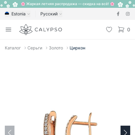
🌸 Жаркая летняя распродажа — скидка на всё! 🌸
Estonia
Русский
Calypso
Open menu
Избранное
0
items i
Каталог
Серьги
Золото
Циркон