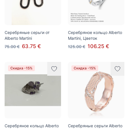
Серебряные серьги от
Серебряное кольцо Alberto
Alberto Martini
Martini, Цветок
63.75 €
106.25 €
75.00 €
125.00 €
Скидка -15%
Скидка -15%
Серебряное кольцо Alberto
Серебряные серьги Alberto