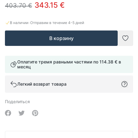
343.15 €
403.70 €
·
В наличии
Отправим в течение
4-5
дней
В корзину
Доба
Оплатите тремя равными частями по
114.38 €
в
месяц
Легкий возврат товара
Поделиться
Share on Facebook
Share on Twitter
Share on Pinterest