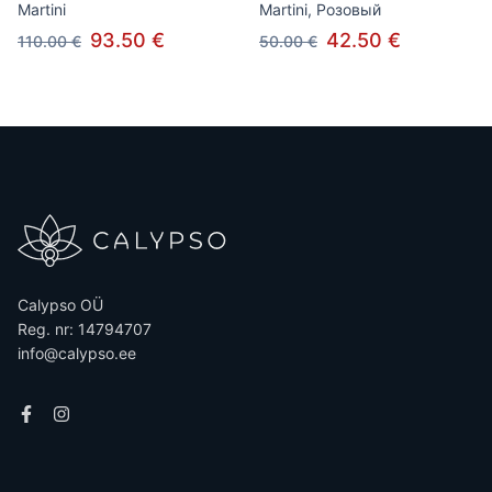
Martini
Martini, Розовый
93.50 €
42.50 €
110.00 €
50.00 €
Calypso OÜ
Reg. nr: 14794707
info@calypso.ee