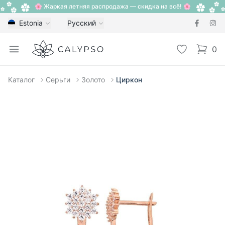
🌸 Жаркая летняя распродажа — скидка на всё! 🌸
Estonia
Русский
Calypso
Open menu
Избранное
0
items i
Каталог
Серьги
Золото
Циркон