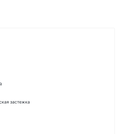
й
ская застежка