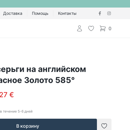
Доставка
Помощь
Контакты
Авторизоваться
Избранное
0
items in cart,
ерьги на английском
асное Золото 585°
27 €
в течение
5-6
дней
В корзину
Добавить в