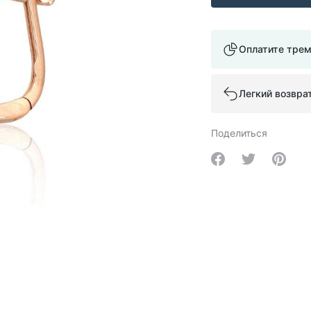
Оплатите тре
Легкий возвра
Поделиться
Share on Facebo
Share on Tw
Share 