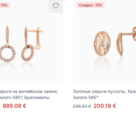
-15%
Скидка -15%
ерьги на английском замке,
Золотые серьги-пуссеты, Кр
олото 585°, Бриллианты
Золото 585°
889.08 €
200.18 €
€
235.51 €