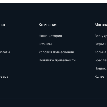
жка
Компания
Магаз
Наша история
Все ук
Отзывы
Серьги
оплаты
Условия пользования
Кольца
а
Политика приватности
Брасле
Подвес
овара
Колье