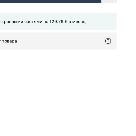
мя равными частями по
129.76 €
в месяц
т товара
ok
itter
on Pinterest