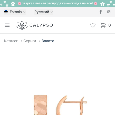
🌸 Жаркая летняя распродажа — скидка на всё! 🌸
Estonia
Русский
Calypso
Open menu
Избранное
0
items i
Каталог
Серьги
Золото