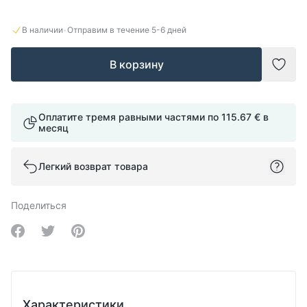
·
В наличии
Отправим в течение
5-6
дней
В корзину
Доба
Оплатите тремя равными частями по
115.67 €
в
месяц
Легкий возврат товара
Поделиться
Share on Facebook
Share on Twitter
Share on Pinterest
Характеристики