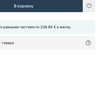
В корзину
Добавить в
мя равными частями по
238.86 €
в месяц
т товара
ok
itter
on Pinterest