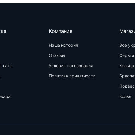
жка
Компания
Магаз
Наша история
Все ук
Отзывы
Серьги
оплаты
Условия пользования
Кольца
а
Политика приватности
Брасле
Подвес
овара
Колье