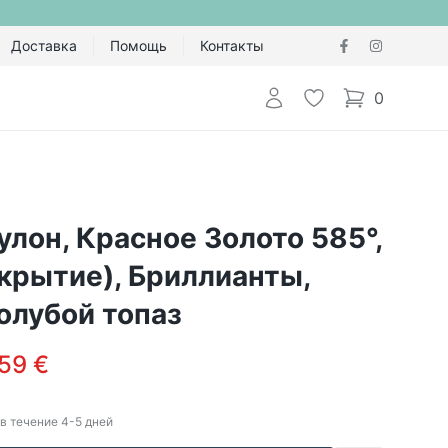
Доставка
Помощь
Контакты
Авторизоваться
Избранное
0
items in cart,
улон, Красное Золото 585°,
крытие), Бриллианты,
олубой топаз
59 €
в течение
4-5
дней