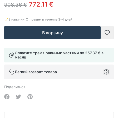
772.11 €
908.36 €
·
В наличии
Отправим в течение
3-4
дней
В корзину
Доба
Оплатите тремя равными частями по
257.37 €
в
месяц
Легкий возврат товара
Поделиться
Share on Facebook
Share on Twitter
Share on Pinterest