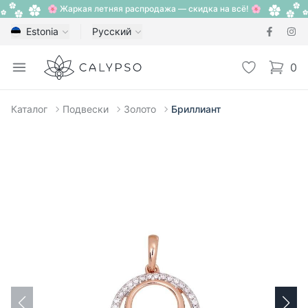
🌸 Жаркая летняя распродажа — скидка на всё! 🌸
Estonia
Русский
Calypso
Open menu
Избранное
0
items i
Каталог
Подвески
Золото
Бриллиант