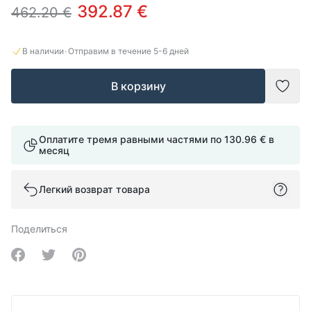
392.87 €
462.20 €
·
В наличии
Отправим в течение
5-6
дней
В корзину
Доба
Оплатите тремя равными частями по
130.96 €
в
месяц
Легкий возврат товара
Поделиться
Share on Facebook
Share on Twitter
Share on Pinterest