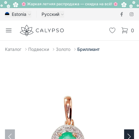
🌸 Жаркая летняя распродажа — скидка на всё! 🌸
Estonia
Русский
Calypso
Open menu
Избранное
0
items i
Каталог
Подвески
Золото
Бриллиант