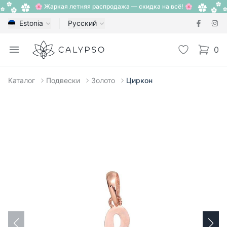
🌸 Жаркая летняя распродажа — скидка на всё! 🌸
Estonia
Русский
Calypso
Open menu
Избранное
0
items i
Каталог
Подвески
Золото
Циркон