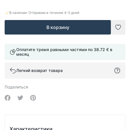
·
В наличии
Отправим в течение
4-5
дней
В корзину
Доба
Оплатите тремя равными частями по
38.72 €
в
месяц
Легкий возврат товара
Поделиться
Share on Facebook
Share on Twitter
Share on Pinterest
Характеристики