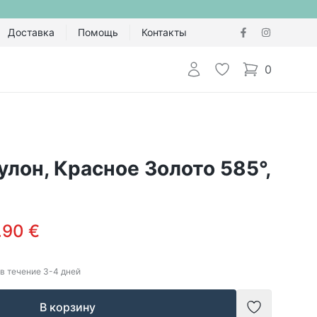
Доставка
Помощь
Контакты
Авторизоваться
Избранное
0
items in cart,
улон, Красное Золото 585°,
.90 €
в течение
3-4
дней
В корзину
Добавить в