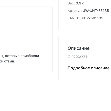
Вес
:
0.9 g
Артикул
:
JW-UNT-35135
EAN
:
1300127502135
Описание
нты, которые приобрели
О продукте
ой отзыв.
F
Подробное описание