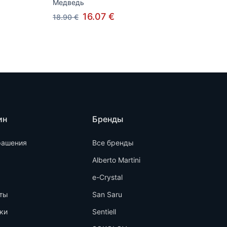
Медведь
16.07 €
18.90 €
ин
Бренды
рашения
Все бренды
Alberto Martini
e-Crystal
ты
San Saru
ки
Sentiell