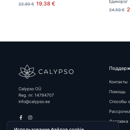
Единорог
19.38 €
22.80 €
2
24.50 €
Поддер
Контакты
Calypso OÜ
Помощь
Reg. nr: 14794707
info@calypso.ee
Способы 
Рассрочк
Доставка
Использование файлов cookie