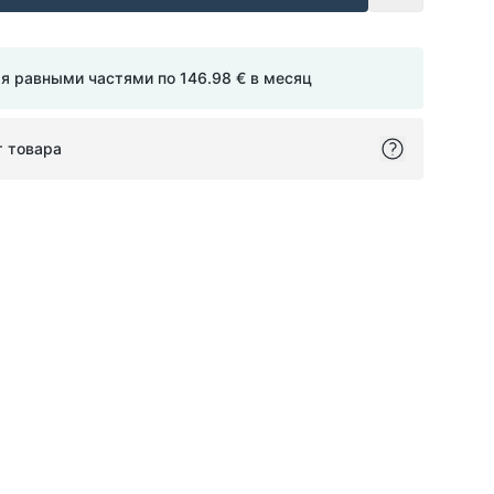
мя равными частями по
146.98 €
в месяц
т товара
ok
itter
on Pinterest