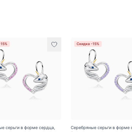
-15%
Скидка -15%
е серьги в форме сердца,
Серебряные серьги в форме 