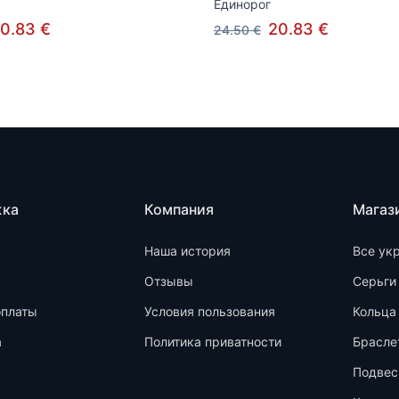
Единорог
0.83 €
20.83 €
24.50 €
жка
Компания
Магаз
Наша история
Все ук
Отзывы
Серьги
оплаты
Условия пользования
Кольца
а
Политика приватности
Брасле
Подвес