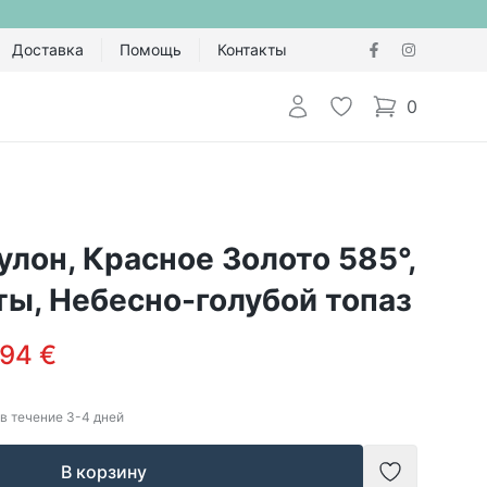
Доставка
Помощь
Контакты
Авторизоваться
Избранное
0
items in cart,
улон, Красное Золото 585°,
ы, Небесно-голубой топаз
94 €
в течение
3-4
дней
В корзину
Добавить в