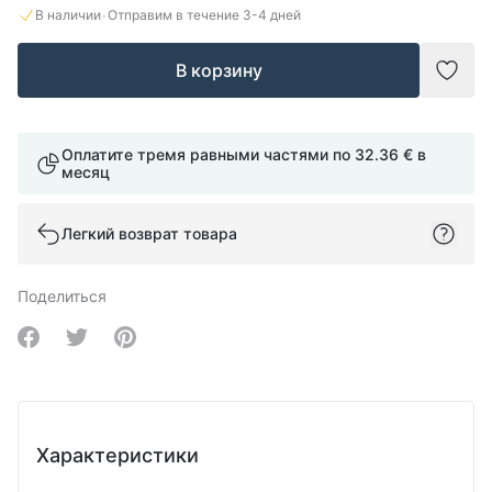
·
В наличии
Отправим в течение
3-4
дней
В корзину
Доба
Оплатите тремя равными частями по
32.36 €
в
месяц
Легкий возврат товара
Поделиться
Share on Facebook
Share on Twitter
Share on Pinterest
Характеристики