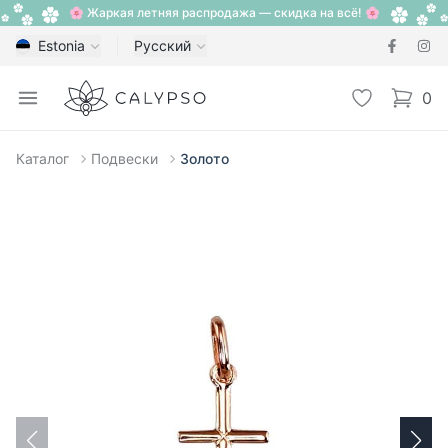
🌸 Жаркая летняя распродажа — скидка на всё! 🌸
Estonia
Русский
Calypso
Open menu
Избранное
0
items i
Каталог
Подвески
Золото