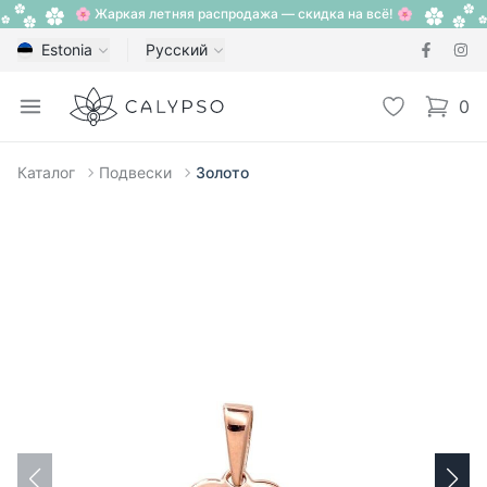
🌸 Жаркая летняя распродажа — скидка на всё! 🌸
Estonia
Русский
Calypso
Open menu
Избранное
0
items i
Каталог
Подвески
Золото