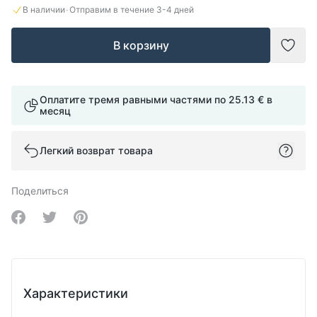
·
В наличии
Отправим в течение
3-4
дней
В корзину
Доба
Оплатите тремя равными частями по
25.13 €
в
месяц
Легкий возврат товара
Поделиться
Share on Facebook
Share on Twitter
Share on Pinterest
Характеристики