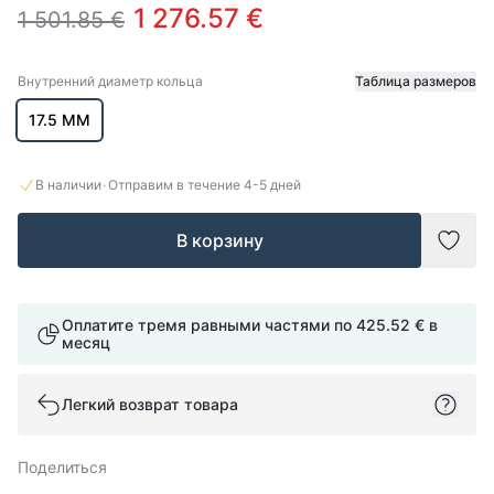
1 276.57 €
1 501.85 €
Внутренний диаметр кольца
Таблица размеров
Внутренний диаметр кольца
17.5 ММ
·
В наличии
Отправим в течение
4-5
дней
В корзину
Доба
Оплатите тремя равными частями по
425.52 €
в
месяц
Легкий возврат товара
Поделиться