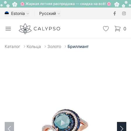
🌸 Жаркая летняя распродажа — скидка на всё! 🌸
Estonia
Русский
Calypso
Open menu
Избранное
0
items i
Каталог
Кольца
Золото
Бриллиант