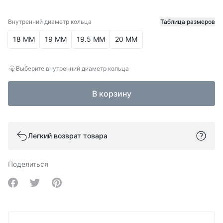
Внутренний диаметр кольца
Таблица размеров
Внутренний диаметр кольца
18 ММ
19 ММ
19.5 ММ
20 ММ
Выберите внутренний диаметр кольца
В корзину
Легкий возврат товара
Поделиться
Share on Facebook
Share on Twitter
Share on Pinterest