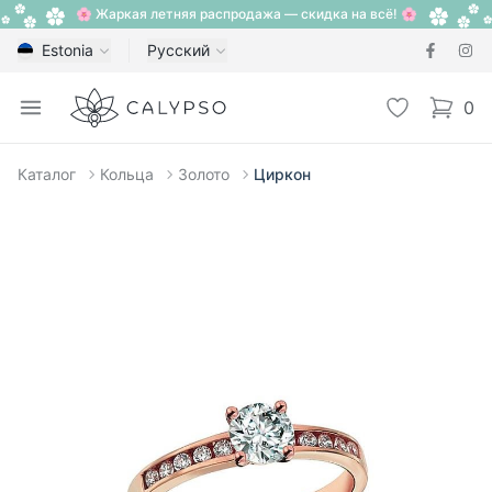
🌸 Жаркая летняя распродажа — скидка на всё! 🌸
Estonia
Русский
Calypso
Open menu
Избранное
0
items i
Каталог
Кольца
Золото
Циркон