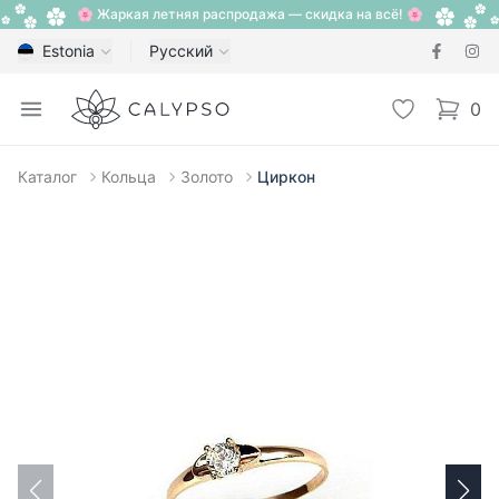
🌸 Жаркая летняя распродажа — скидка на всё! 🌸
Estonia
Русский
Calypso
Open menu
Избранное
0
items i
Каталог
Кольца
Золото
Циркон