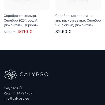
Серебряное кольцо,
Серебряные серьги на
Серебро 925°, родий
английском замке, Серебро
(покрытие), Цирконы
925°, оксид (покрытие)
46.10 €
32.60 €
51.23 €
Calypso OÜ
Reg. nr: 14794707
info@calypso.ee