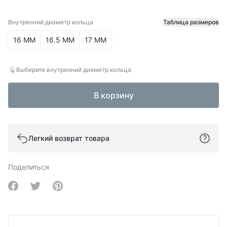
Внутренний диаметр кольца
Таблица размеров
Внутренний диаметр кольца
16 ММ
16.5 ММ
17 ММ
Выберите внутренний диаметр кольца
В корзину
Легкий возврат товара
Поделиться
Share on Facebook
Share on Twitter
Share on Pinterest