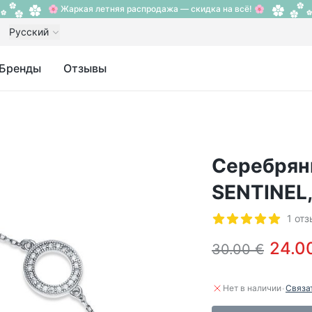
🌸 Жаркая летняя распродажа — скидка на всё! 🌸
Русский
Бренды
Отзывы
Серебрян
SENTINEL,
Отзывы
1 от
5 из 5 звезд
24.0
30.00 €
·
Нет в наличии
Связа