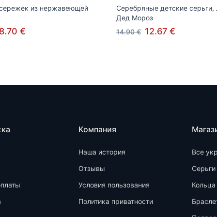
 сережек из нержавеющей
Серебряные детские серьги,
Дед Мороз
8.70 €
12.67 €
14.90 €
жка
Компания
Магаз
Наша история
Все ук
Отзывы
Серьги
оплаты
Условия пользования
Кольца
а
Политика приватности
Брасле