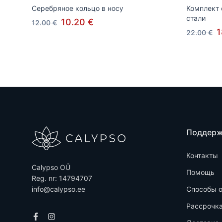
Серебряное кольцо в носу
Комплект
стали
10.20 €
12.00 €
1
22.00 €
Поддер
Контакты
Calypso OÜ
Помощь
Reg. nr: 14794707
info@calypso.ee
Способы 
Рассрочк