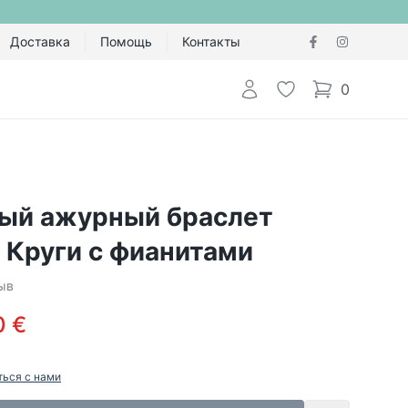
Доставка
Помощь
Контакты
Авторизоваться
Избранное
0
items in cart,
ый ажурный браслет
 Круги с фианитами
зыв
0 €
ться с нами