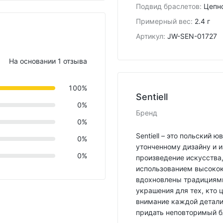
Подвид браслетов
:
Цепн
Примерный вес
:
2.4 г
Артикул
:
JW-SEN-01727
На основании 1 отзыва
100%
Sentiell
0%
Бренд
0%
Sentiell – это польский
0%
утонченному дизайну и и
0%
произведение искусства
использованием высокок
вдохновлены традициями
украшения для тех, кто ц
внимание каждой детали
придать неповторимый б