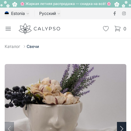
🌸 Жаркая летняя распродажа — скидка на всё! 🌸
Estonia
Русский
Calypso
Open menu
Избранное
0
items i
Каталог
Свечи