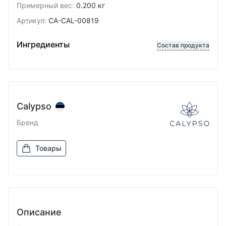
Примерный вес
:
0.200 кг
Артикул
:
CA-CAL-00819
Ингредиенты
100% Natural soy wax
Ингредиенты
Состав продукта
Calypso
Бренд
Товары
Описание