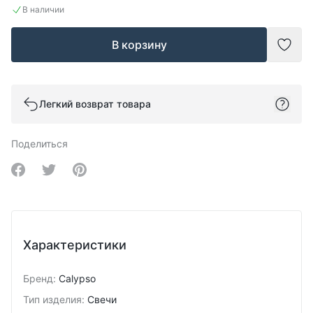
В наличии
В корзину
Доба
Легкий возврат товара
Поделиться
Share on Facebook
Share on Twitter
Share on Pinterest
Характеристики
Бренд
:
Calypso
Тип изделия
:
Свечи