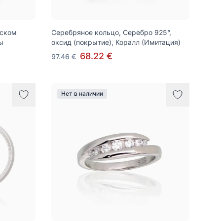
йском
Серебряное кольцо, Серебро 925°,
ы
оксид (покрытие), Коралл (Имитация)
68.22 €
97.46 €
Нет в наличии