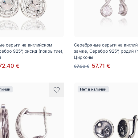
е серьги на английском
Серебряные серьги на англи
ребро 925°, оксид (покрытие),
замке, Серебро 925°, родий (
ы
Цирконы
72.40 €
57.71 €
67.90 €
аличии
Нет в наличии