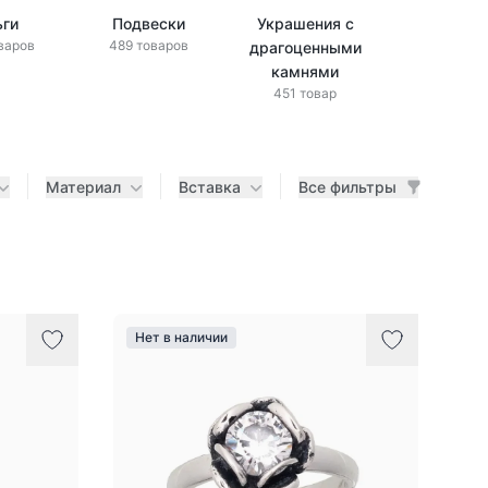
ьги
Подвески
Украшения с
Украшени
варов
489 товаров
драгоценными
бриллиан
433 това
камнями
451 товар
Материал
Вставка
Все фильтры
Нет в наличии