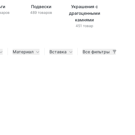
ьги
Подвески
Украшения с
Украшени
варов
489 товаров
драгоценными
бриллиан
433 това
камнями
451 товар
Материал
Вставка
Все фильтры