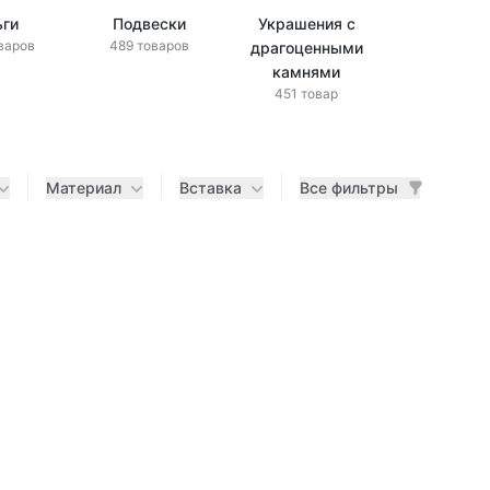
ьги
Подвески
Украшения с
Украшени
варов
489 товаров
драгоценными
бриллиан
433 това
камнями
451 товар
Материал
Вставка
Все фильтры